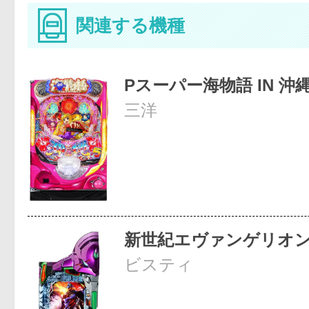
関連する機種
Pスーパー海物語 IN 沖縄
三洋
新世紀エヴァンゲリオ
ビスティ