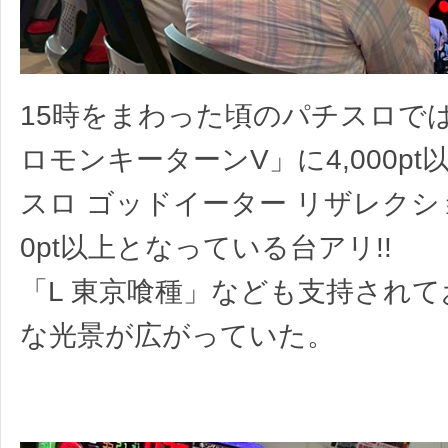
15時をまわった頃のパチスロで
ロモンキーターンV」に4,000p
スロ ゴッドイーター リザレクショ
0pt以上となっている台アリ!!
「L 東京喰種」なども支持され
な光景が広がっていた。