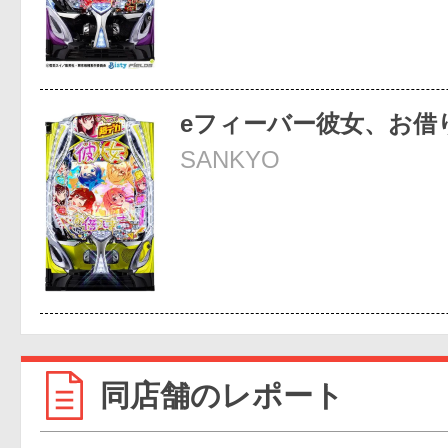
eフィーバー彼女、お借
SANKYO
同店舗のレポート