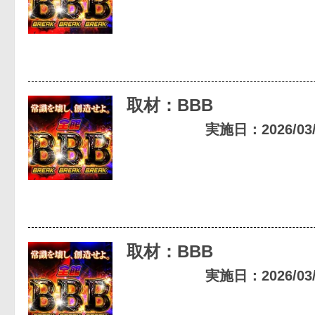
取材：BBB
実施日：2026/03/2
取材：BBB
実施日：2026/03/0