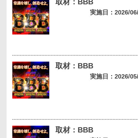
取材：BBB
実施日：2026/06/2
取材：BBB
実施日：2026/05/2
取材：BBB