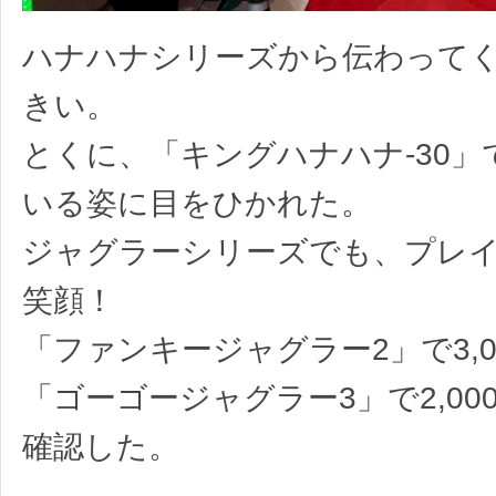
ハナハナシリーズから伝わって
きい。
とくに、「キングハナハナ-30」
いる姿に目をひかれた。
ジャグラーシリーズでも、プレ
笑顔！
「ファンキージャグラー2」で3,00
「ゴーゴージャグラー3」で2,00
確認した。