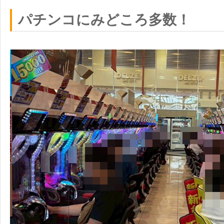
パチンコにみどころ多数！