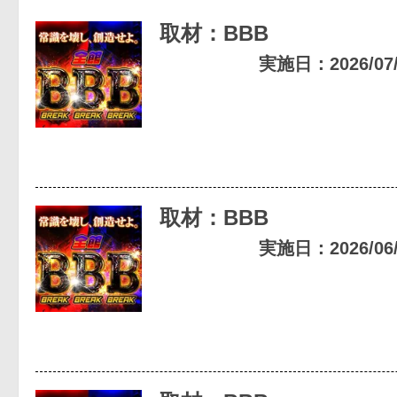
取材：BBB
実施日：2026/07/1
取材：BBB
実施日：2026/06/2