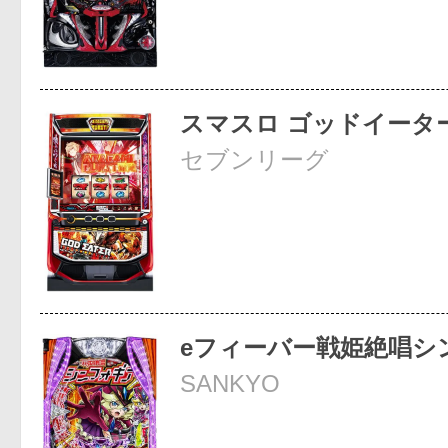
スマスロ ゴッドイータ
セブンリーグ
eフィーバー戦姫絶唱シ
SANKYO