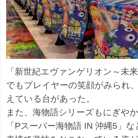
「新世紀エヴァンゲリオン～未来
でもプレイヤーの笑顔がみられ、10
えている台があった。
また、海物語シリーズもにぎや
「Pスーパー海物語 IN 沖縄5」