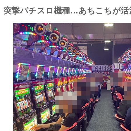
突撃パチスロ機種…あちこちが活