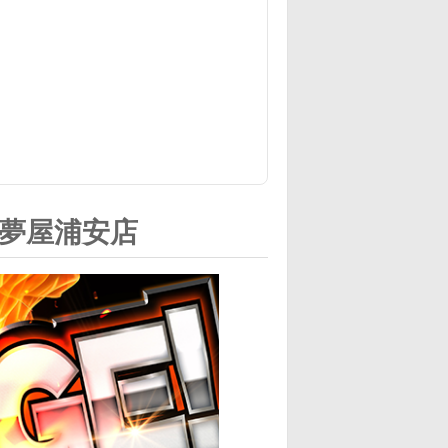
A夢屋浦安店