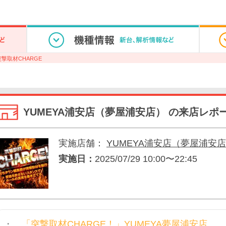
突撃取材CHARGE
YUMEYA浦安店（夢屋浦安店） の来店レポ
実施店舗：
YUMEYA浦安店（夢屋浦安
実施日：
2025/07/29 10:00〜22:45
「突撃取材CHARGE！」YUMEYA夢屋浦安店