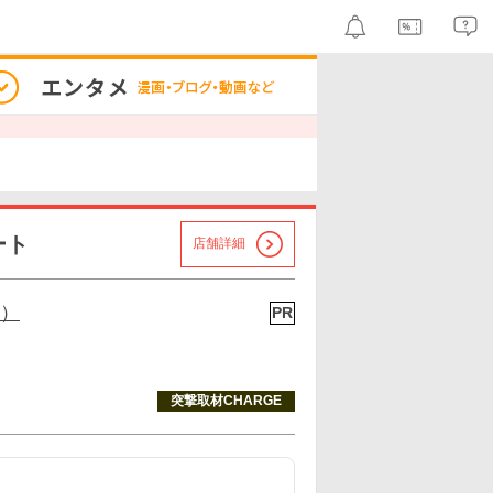
ート
店舗詳細
店）
PR
突撃取材CHARGE