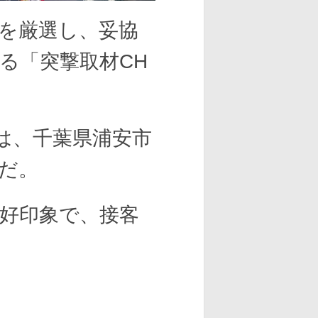
を厳選し、妥協
る「突撃取材CH
は、千葉県浦安市
」だ。
好印象で、接客