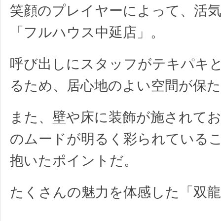
笑顔のプレイヤーによって、活
「フルハウス中延店」。
呼び出しにスタッフがテキパキ
るため、居心地のよい空間が保
また、壁や床に装飾が施されて
のムードが明るく彩られている
抱いたポイントだ。
たくさんの魅力を体感した「双