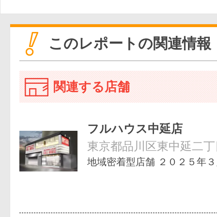
このレポートの関連情報
関連する店舗
フルハウス中延店
東京都品川区東中延二丁目
地域密着型店舗 ２０２５年