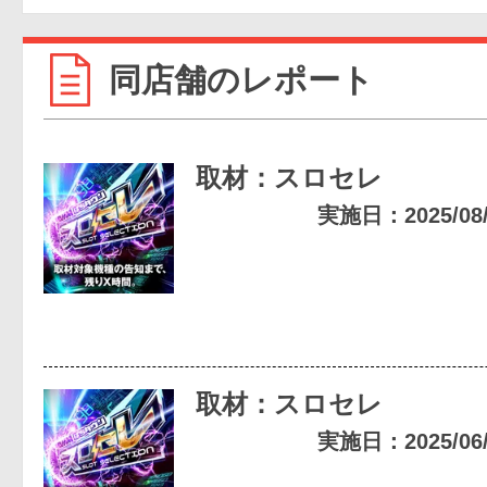
同店舗のレポート
取材：スロセレ
実施日：2025/08/1
取材：スロセレ
実施日：2025/06/2