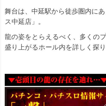
舞台は、中延駅から徒歩圏内にあ
ス中延店」。
龍の姿をとらえるべく、多くの
盛り上がるホール内を詳しく探