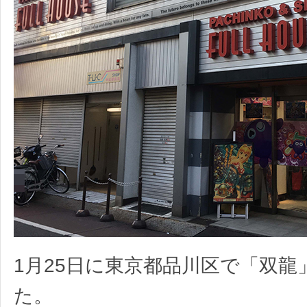
1月25日に東京都品川区で「双龍
た。