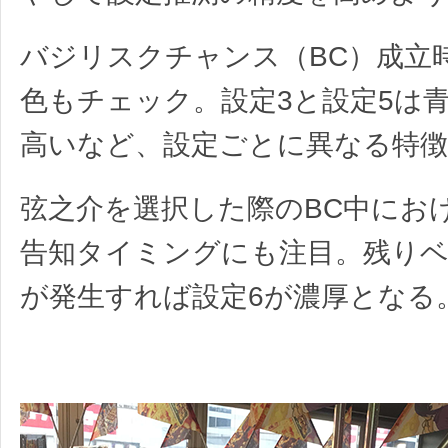
バジリスクチャンス（BC）成立
色もチェック。設定3と設定5は青
高いなど、設定ごとに異なる特徴
弦之介を選択した際のBC中におけ
告知タイミングにも注目。残りベ
が発生すれば設定6が濃厚となる