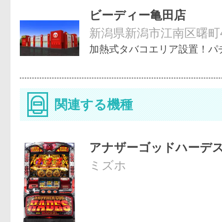
ビーディー亀田店
新潟県新潟市江南区曙町4-
加熱式タバコエリア設置！パ
関連する機種
アナザーゴッドハーデス
ミズホ