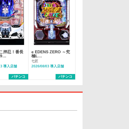
こ押忍！番長
e EDENS ZERO ～究
99…
極L…
七匠
/03 導入店舗
2026/08/03 導入店舗
パチンコ
パチンコ