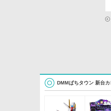
DMMぱちタウン 新台