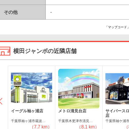
その他
-
「マップコード」
横田ジャンボの近隣店舗
イーグル袖ヶ浦店
メトロ清見台店
サイバース
店
千葉県袖ヶ浦市蔵波…
千葉県木更津市清見…
千葉県袖ケ浦
m）
（7.7 km）
（8.1 km）
（