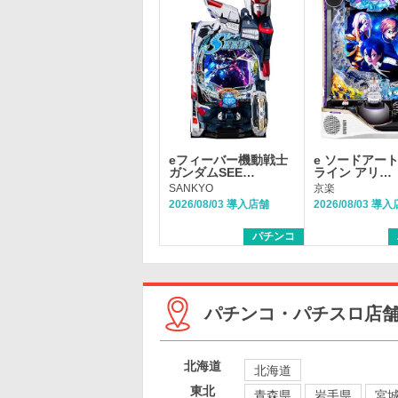
eフィーバー機動戦士
e ソードアー
ガンダムSEE…
ライン アリ…
SANKYO
京楽
2026/08/03 導入店舗
2026/08/03 導
パチンコ
パチンコ・パチスロ店
北海道
北海道
東北
青森県
岩手県
宮