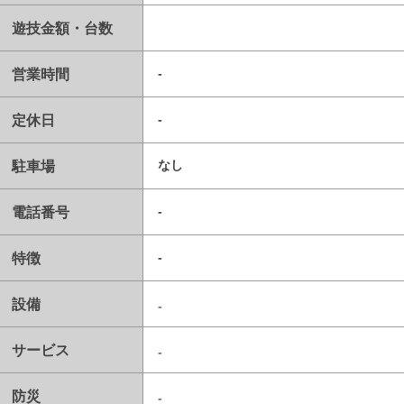
遊技金額・台数
営業時間
-
定休日
-
駐車場
なし
電話番号
-
特徴
-
設備
-
サービス
-
防災
-