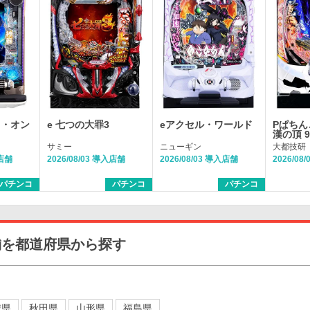
ト・オン
e 七つの大罪3
eアクセル・ワールド
Pぱちん
漢の頂 
サミー
ニューギン
大都技研
入店舗
2026/08/03 導入店舗
2026/08/03 導入店舗
2026/08
パチンコ
パチンコ
パチンコ
舗を都道府県から探す
城県
秋田県
山形県
福島県