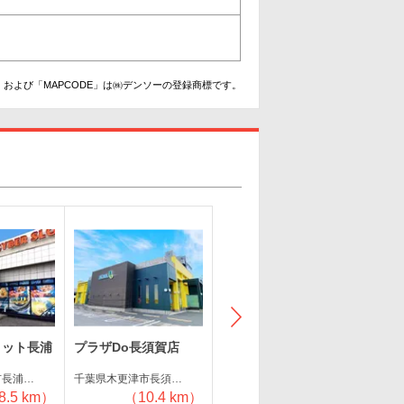
および「MAPCODE」は㈱デンソーの登録商標です。
ロット長浦
プラザDo長須賀店
ヒノマル姉崎店
クレ
市長浦…
千葉県木更津市長須…
千葉県市原市姉崎東…
千葉県
8.5 km）
（10.4 km）
（10.8 km）