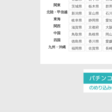
関東
茨城県
栃木県
群
北陸・甲信越
新潟県
富山県
石
東海
岐阜県
静岡県
愛
関西
滋賀県
京都府
大
中国
鳥取県
島根県
岡
四国
徳島県
香川県
愛
九州・沖縄
福岡県
佐賀県
長