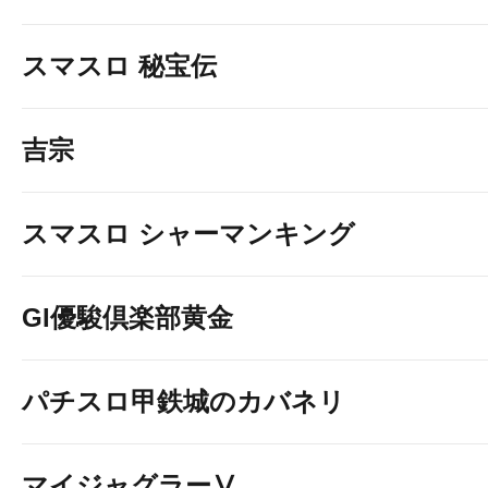
スマスロ 秘宝伝
吉宗
スマスロ シャーマンキング
GI優駿倶楽部黄金
パチスロ甲鉄城のカバネリ
マイジャグラーⅤ