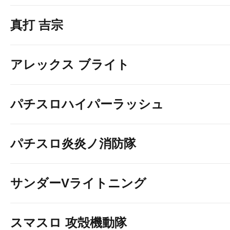
真打 吉宗
アレックス ブライト
パチスロハイパーラッシュ
パチスロ炎炎ノ消防隊
サンダーVライトニング
スマスロ 攻殻機動隊