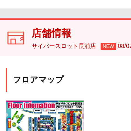
店舗情報
サイバースロット長浦店
08/
NEW
フロアマップ