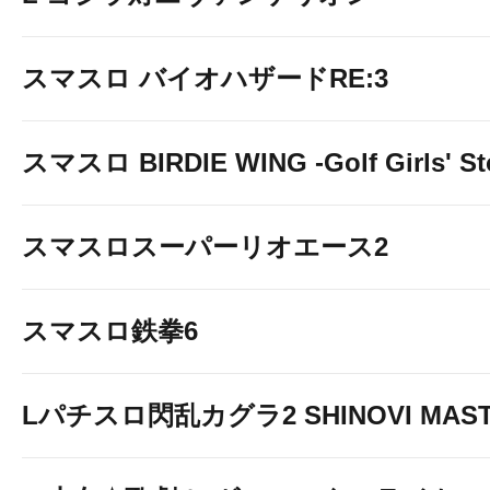
スマスロ バイオハザードRE:3
スマスロ BIRDIE WING -Golf Girls' St
スマスロスーパーリオエース2
スマスロ鉄拳6
Lパチスロ閃乱カグラ2 SHINOVI MAS