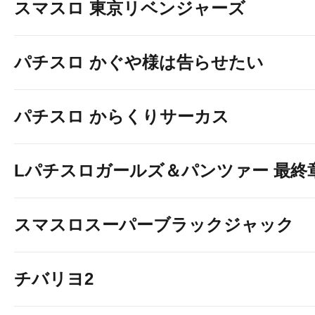
スマスロ 東京リベンジャーズ
パチスロ かぐや様は告らせたい
パチスロ からくりサーカス
Lパチスロガールズ＆パンツァー 最終
スマスロスーパーブラックジャック
チバリヨ2