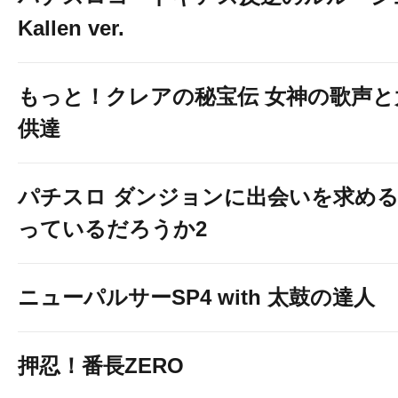
Kallen ver.
もっと！クレアの秘宝伝 女神の歌声と
供達
パチスロ ダンジョンに出会いを求め
っているだろうか2
ニューパルサーSP4 with 太鼓の達人
押忍！番長ZERO