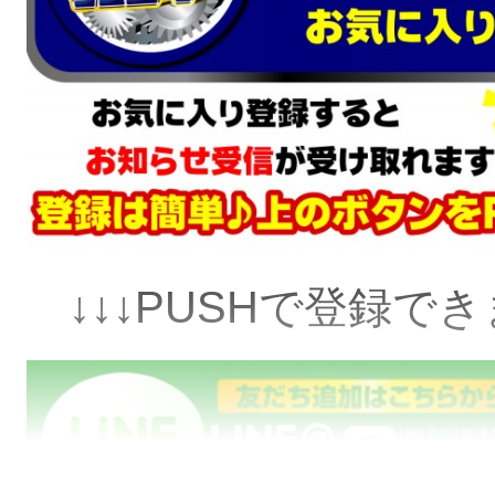
↓↓↓PUSHで登録でき