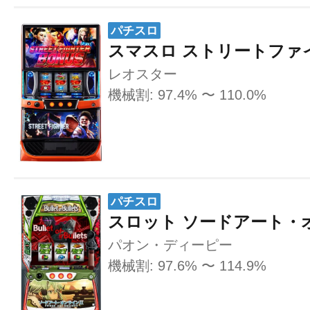
パチスロ
スマスロ ストリートファ
レオスター
機械割: 97.4% 〜 110.0%
パチスロ
スロット ソードアート・
パオン・ディーピー
機械割: 97.6% 〜 114.9%