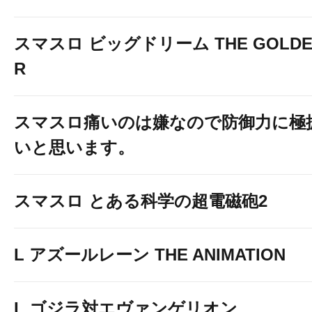
スマスロ ビッグドリーム THE GOLDEN
R
スマスロ痛いのは嫌なので防御力に極
いと思います。
スマスロ とある科学の超電磁砲2
L アズールレーン THE ANIMATION
L ゴジラ対エヴァンゲリオン