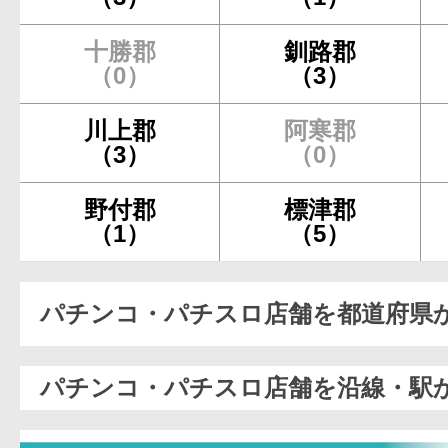
十勝郡
釧路郡
（0）
（3）
川上郡
阿寒郡
（3）
（0）
野付郡
標津郡
（1）
（5）
パチンコ・パチスロ店舗を都道府県
パチンコ・パチスロ店舗を沿線・駅