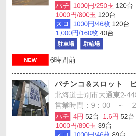
パチ
1000円/250玉
120台
1000円/800玉
120台
スロ
1000円/46枚
120台
1,000円/160枚
40台
駐車場
駐輪場
6時間前
NEW
パチンコ＆スロット 
北海道士別市大通東2-440
営業時間：9：00 ～ 2
パチ
4円
52台
1.6円
52台
1000円/890玉
39台
スロ
1000円/46枚
89台