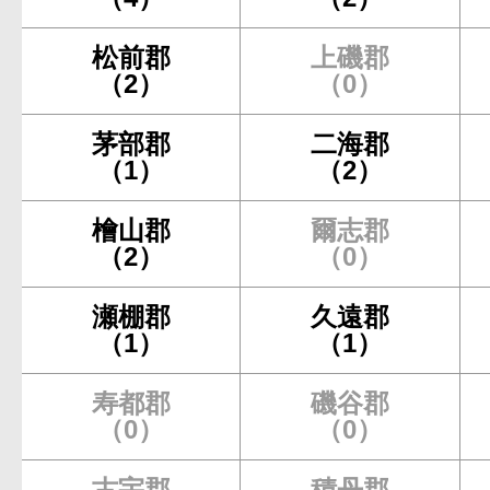
松前郡
上磯郡
（2）
（0）
茅部郡
二海郡
（1）
（2）
檜山郡
爾志郡
（2）
（0）
瀬棚郡
久遠郡
（1）
（1）
寿都郡
磯谷郡
（0）
（0）
古宇郡
積丹郡