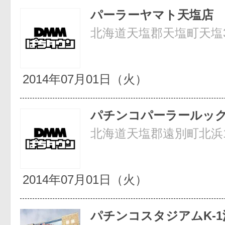
パーラーヤマト天塩店
北海道天塩郡天塩町天塩36
2014年07月01日（火）
パチンコパーラールッ
北海道天塩郡遠別町北浜11
2014年07月01日（火）
パチンコスタジアムK-