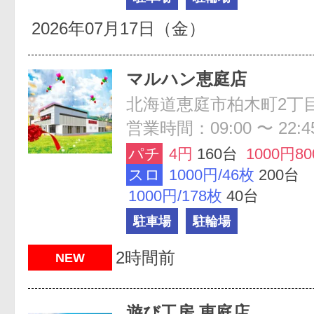
2026年07月17日（金）
マルハン恵庭店
北海道恵庭市柏木町2丁目
営業時間：09:00 〜 22:4
パチ
4円
160台
1000円8
スロ
1000円/46枚
200台
1000円/178枚
40台
駐車場
駐輪場
2時間前
NEW
遊び工房 恵庭店