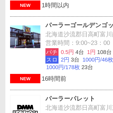
1時間以内
NEW
パーラーゴールデンゴ
北海道沙流郡日高町富川南2
営業時間：9:00~23：00
パチ
0.5円
4台
1円
108台
スロ
2円
3台
1000円/46
1000円/178枚
23台
16時間前
NEW
パーラーパレット
北海道沙流郡日高町富川東1