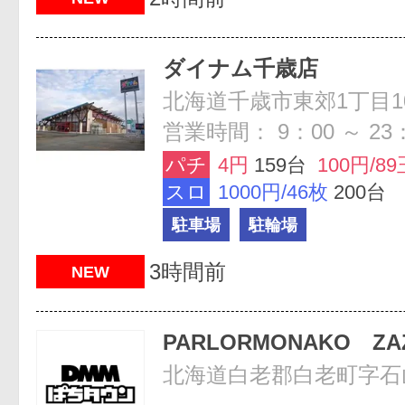
ダイナム千歳店
北海道千歳市東郊1丁目1
営業時間： 9：00 ～ 23
パチ
4円
159台
100円/89
スロ
1000円/46枚
200台
駐車場
駐輪場
3時間前
NEW
PARLORMONAKO ZA
北海道白老郡白老町字石山