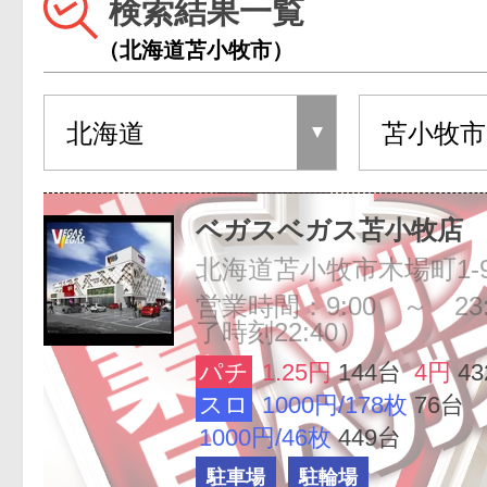
検索結果一覧
（北海道苫小牧市）
ベガスベガス苫小牧店
北海道苫小牧市木場町1-9
営業時間：9:00 ～ 23
了時刻22:40）
パチ
1.25円
144台
4円
4
スロ
1000円/178枚
76台
1000円/46枚
449台
駐車場
駐輪場