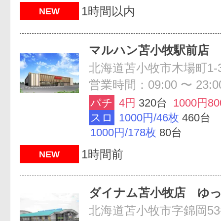
1時間以内
NEW
マルハン苫小牧駅前店
北海道苫小牧市木場町1-3
営業時間：09:00 〜 23:0
パチ
4円
320台
1000円8
スロ
1000円/46枚
460台
1000円/178枚
80台
1時間前
NEW
ダイナム苫小牧店 ゆ
北海道苫小牧市字錦岡53