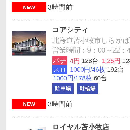
3時間前
NEW
コアシティ
北海道苫小牧市しらかば町1
営業時間：9：00～22：4
パチ
4円
128台
1.25円
1
スロ
1000円/46枚
192台
1000円/178枚
60台
駐車場
駐輪場
3時間前
NEW
ロイヤル苫小牧店