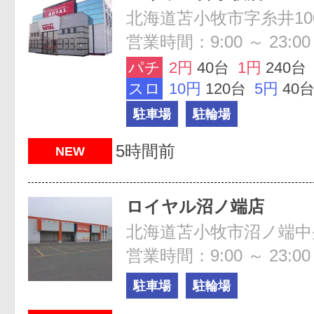
北海道苫小牧市字糸井100
営業時間：9:00 ～ 23:00
パチ
2円
40台
1円
240台
スロ
10円
120台
5円
40
駐車場
駐輪場
5時間前
NEW
ロイヤル沼ノ端店
北海道苫小牧市沼ノ端中央6
営業時間：9:00 ～ 23:00
駐車場
駐輪場