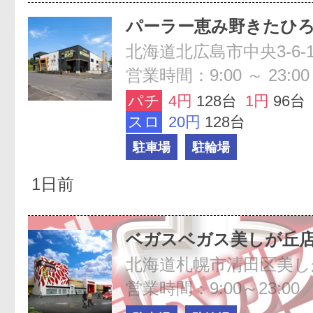
パーラー恵み野きたひ
北海道北広島市中央3-6-
営業時間：9:00 ～ 23:00
パチ
4円
128台
1円
96台
スロ
20円
128台
駐車場
駐輪場
1日前
ベガスベガス美しが丘
北海道札幌市清田区美しが丘
営業時間：9:00～23:00