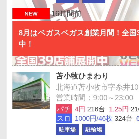
16時間前
NEW
8月はベガスベガス創業月間！全国3
中！
苫小牧ひまわり
北海道苫小牧市字糸井10
営業時間：9:00～23:00
パチ
4円
216台
1.25円
2
スロ
1000円/46枚
324台
駐車場
駐輪場