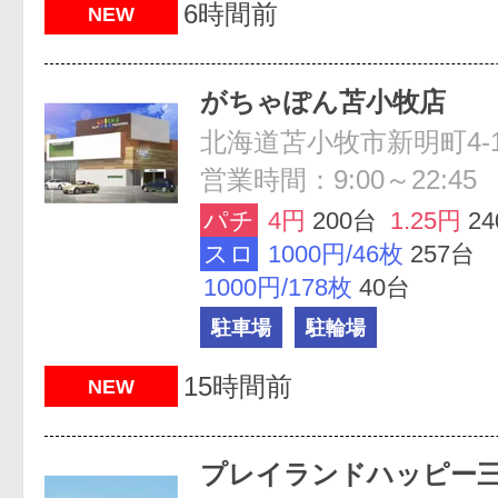
6時間前
NEW
がちゃぽん苫小牧店
北海道苫小牧市新明町4-1
営業時間：9:00～22:45
パチ
4円
200台
1.25円
2
スロ
1000円/46枚
257台
1000円/178枚
40台
駐車場
駐輪場
15時間前
NEW
プレイランドハッピー