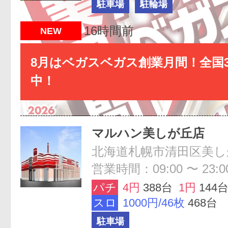
駐車場
駐輪場
16時間前
NEW
8月はベガスベガス創業月間！全国3
中！
マルハン美しが丘店
営業時間：09:00 〜 23:0
パチ
4円
388台
1円
144
スロ
1000円/46枚
468台
駐車場