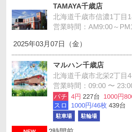
TAMAYA千歳店
北海道千歳市信濃1丁目1-
営業時間：AM9:00～PM1
2025年03月07日（金）
マルハン千歳店
北海道千歳市北栄2丁目4
営業時間：09:00 〜 23:0
パチ
4円
227台
1000円8
スロ
1000円/46枚
439台
駐車場
駐輪場
2時間前
NEW