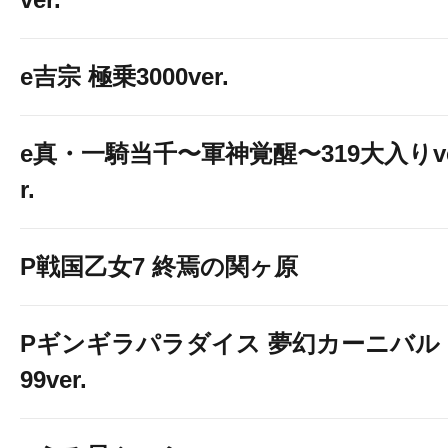
e吉宗 極乗3000ver.
e真・一騎当千〜軍神覚醒〜319大入りv
r.
P戦国乙女7 終焉の関ヶ原
Pギンギラパラダイス 夢幻カーニバル 
99ver.