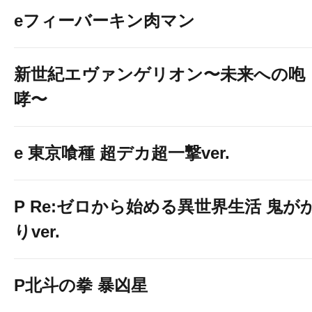
eフィーバーキン肉マン
新世紀エヴァンゲリオン〜未来への咆
哮〜
e 東京喰種 超デカ超一撃ver.
P Re:ゼロから始める異世界生活 鬼が
りver.
P北斗の拳 暴凶星