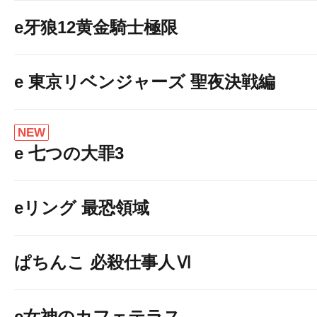
e牙狼12黄金騎士極限
e 東京リベンジャーズ 聖夜決戦編
NEW
e 七つの大罪3
eリング 最恐領域
ぱちんこ 必殺仕事人Ⅵ
e女神のカフェテラス