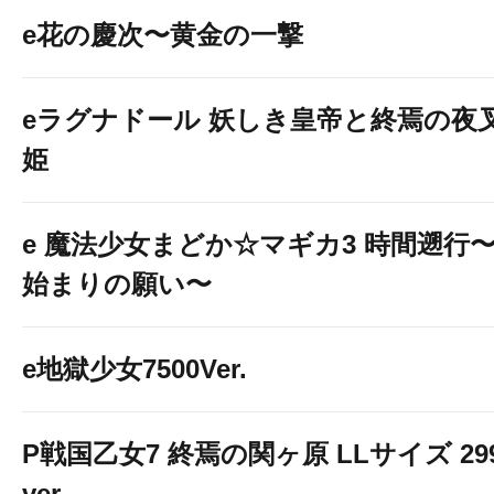
e花の慶次〜黄金の一撃
eラグナドール 妖しき皇帝と終焉の夜
姫
e 魔法少女まどか☆マギカ3 時間遡行
始まりの願い〜
e地獄少女7500Ver.
P戦国乙女7 終焉の関ヶ原 LLサイズ 29
ver.