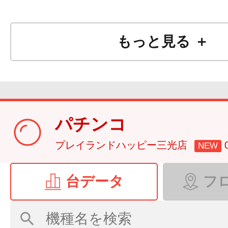
ボタンPUSHでお気に入り
す♪
もっと見る ＋
パチンコ
≪ＨＡＰＰＹ 三光
プレイランドハッピー三光店
NEW
8月8
日(土)
台データ
フ
10時開店
抽選開始9時40分