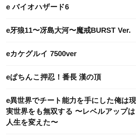
e バイオハザード6
e牙狼11〜冴島大河〜魔戒BURST Ver.
eカケグルイ 7500ver
eぱちんこ押忍！番長 漢の頂
e異世界でチート能力を手にした俺は
実世界をも無双する 〜レベルアップは
人生を変えた〜