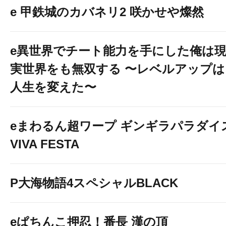
e 甲鉄城のカバネリ2 咲かせや燦然
e異世界でチート能力を手にした俺は
実世界をも無双する 〜レベルアップは
人生を変えた〜
eまわるん超ワープ ギンギラパラダイ
VIVA FESTA
P大海物語4スペシャルBLACK
eぱちんこ押忍！番長 漢の頂