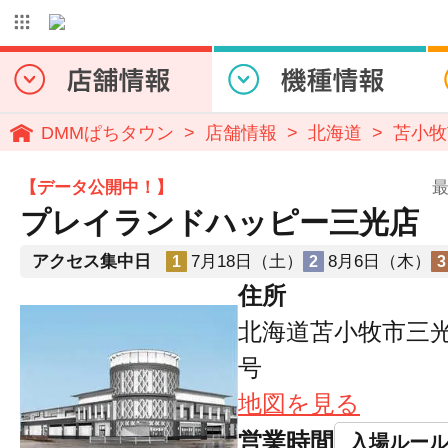
DMMぱちタウン
店舗情報
北海道
苫小牧
【データ公開中！】
最
プレイランドハッピー三光店
アクセス集中日
7月18日（土）
8月6日（木）
1
2
3
住所
北海道苫小牧市三光町
号
地図を見る
営業時間
入場ルー