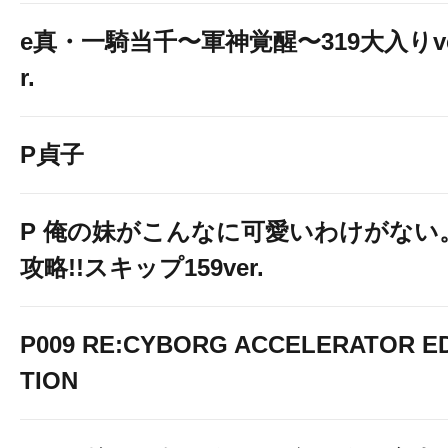
e真・一騎当千〜軍神覚醒〜319大入りv
r.
P貞子
P 俺の妹がこんなに可愛いわけがない
攻略!!スキップ159ver.
P009 RE:CYBORG ACCELERATOR ED
TION