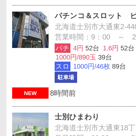
パチンコ＆スロット 
北海道士別市大通東2-440
営業時間：9：00 ～ 2
パチ
4円
52台
1.6円
52台
1000円/890玉
39台
スロ
1000円/46枚
89台
駐車場
8時間前
NEW
士別ひまわり
北海道士別市大通東18丁目