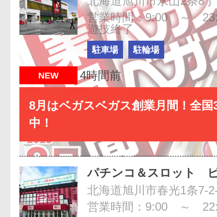
北海道旭川市永山2条8丁目 
営業時間：9:00 ～ 23:
遊技終了
駐車場
駐輪場
4時間前
NEW
8月はベガスベガス創業月間！全国3
中！
パチンコ＆スロット 
営業時間：9:00 ～ 22: