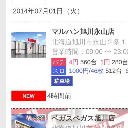
2014年07月01日（火）
マルハン旭川永山店
営業時間：09:00 〜 23:0
パチ
4円
560台
1円
280
スロ
1000円/46枚
512台
駐車場
4時間前
NEW
ベガスベガス旭川店