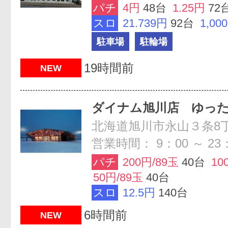
パチ
4円
48台
1.25円
72
スロ
21.739円
92台
1,00
駐車場
駐輪場
19時間前
NEW
ダイナム旭川店 ゆっ
北海道旭川市永山３条8丁
営業時間： 9：00 ～ 23
パチ
200円/89玉
40台
10
50円/89玉
40台
スロ
12.5円
140台
6時間前
NEW