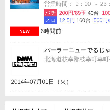
営業時間： 9：00 ～ 23
パチ
200円/89玉
40台
10
スロ
12.5円
160台
500円
6時間前
NEW
パーラーニューでるじ
北海道枝幸郡枝幸町幸町40
2014年07月01日（火）