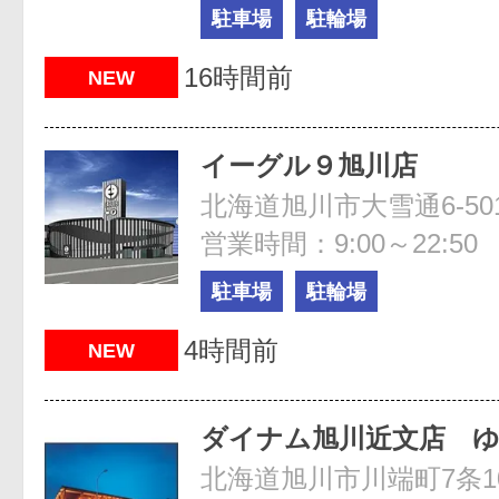
駐車場
駐輪場
16時間前
NEW
イーグル９旭川店
北海道旭川市大雪通6-50
営業時間：9:00～22:50
駐車場
駐輪場
4時間前
NEW
ダイナム旭川近文店 
北海道旭川市川端町7条1