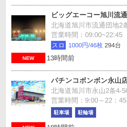
ビッグエーコー旭川流通
北海道旭川市流通団地2条2
営業時間：09:00~22:45
スロ
1000円/46枚
294台
13時間前
NEW
パチンコボンボン永山
北海道旭川市永山2条4-5
営業時間：9:00～22：45
駐車場
駐輪場