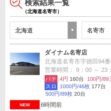
検索結果一覧
（北海道名寄市）
ダイナム名寄店
北海道名寄市字徳田94番
営業時間： 9：00 ～ 23
パチ
4円
160台
100円/89
スロ
1000円/46枚
177台
500円/89枚
20台
6時間前
NEW