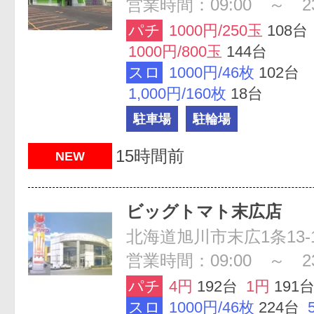
営業時間：09:00 ～ 23
パチ
1000円/250玉
108台
1000円/800玉
144台
スロ
1000円/46枚
102台
1,000円/160枚
18台
駐車場
駐輪場
15時間前
NEW
ビッグトマト末広店
北海道旭川市末広1条13-1
営業時間：09:00 ～ 23
パチ
4円
192台
1円
191
スロ
1000円/46枚
224台