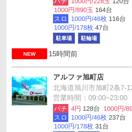
パチ
1000円/228玉
120台
1000円/890玉
164台
スロ
1000円/46枚
116台
1000円/178枚
47台
駐車場
駐輪場
15時間前
NEW
アルファ旭町店
北海道旭川市旭町2条7-12
営業時間：09:00~23:00
パチ
4円
128台
1000円/8
スロ
1000円/46枚
237台
1000円/178枚
31台