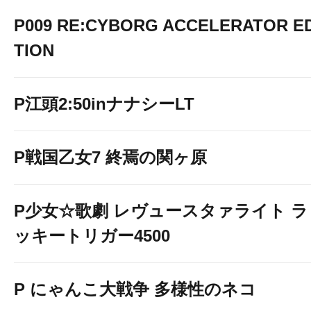
P009 RE:CYBORG ACCELERATOR ED
TION
P江頭2:50inナナシーLT
P戦国乙女7 終焉の関ヶ原
P少女☆歌劇 レヴュースタァライト ラ
ッキートリガー4500
P にゃんこ大戦争 多様性のネコ