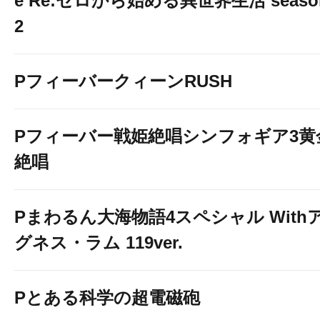
e Re:ゼロから始める異世界生活 seaso
2
LINE＠
PフィーバークィーンRUSH
友だち募集中！
ベガスベガス旭川店の
Pフィーバー戦姫絶唱シンフォギア3黄
絶唱
情報をお届け致します
↓友だち追加はこちらから↓
Pまわるん大海物語4スペシャル With
グネス・ラム 119ver.
Pとある科学の超電磁砲