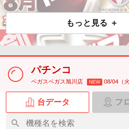
もっと見る ＋
パチンコ
ベガスベガス旭川店
08/04（
NEW
台データ
フ