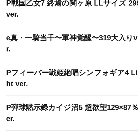
P戦国乙女7 終焉の関ヶ原 LLサイズ 29
ver.
e真・一騎当千〜軍神覚醒〜319大入りv
r.
Pフィーバー戦姫絶唱シンフォギア4 Li
ht ver.
P弾球黙示録カイジ沼5 超欲望129×87％
er.