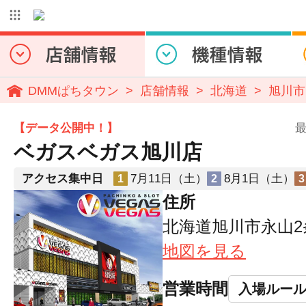
DMMぱちタウン
店舗情報
北海道
旭川市
【データ公開中！】
最
ベガスベガス旭川店
アクセス集中日
7月11日（土）
8月1日（土）
1
2
3
住所
北海道旭川市永山2条
地図を見る
営業時間
入場ルー