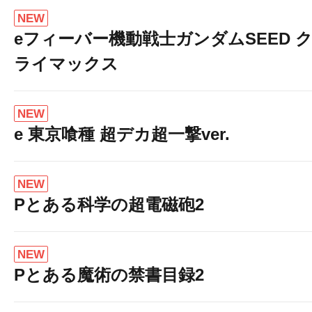
NEW
eフィーバー機動戦士ガンダムSEED 
ライマックス
NEW
e 東京喰種 超デカ超一撃ver.
NEW
Pとある科学の超電磁砲2
NEW
Pとある魔術の禁書目録2