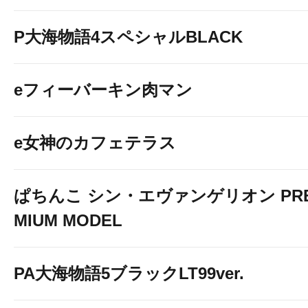
P大海物語4スペシャルBLACK
eフィーバーキン肉マン
e女神のカフェテラス
ぱちんこ シン・エヴァンゲリオン PR
MIUM MODEL
PA大海物語5ブラックLT99ver.