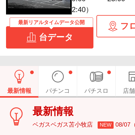
2:40）
最新リアルタイムデータ公開
フ
台データ
最新情報
パチンコ
パチスロ
店舗
最新情報
ベガスベガス苫小牧店
08/0
NEW