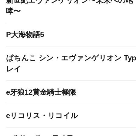
新世紀エヴァンゲリオン〜未来への咆
哮〜
P大海物語5
ぱちんこ シン・エヴァンゲリオン Typ
レイ
e牙狼12黄金騎士極限
eリコリス・リコイル