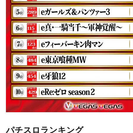
パチスロランキング