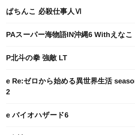
ぱちんこ 必殺仕事人Ⅵ
PAスーパー海物語IN沖縄6 Withえなこ
P北斗の拳 強敵 LT
e Re:ゼロから始める異世界生活 seaso
2
e バイオハザード6