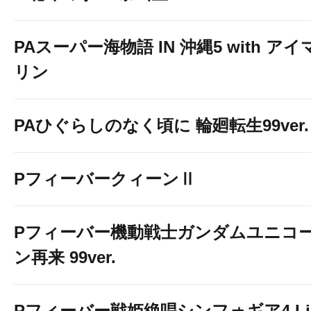
PAスーパー海物語 IN 沖縄5 with アイ
リン
PAひぐらしのなく頃に 輪廻転生99ver.
PフィーバークィーンⅡ
Pフィーバー機動戦士ガンダムユニコ
ン再来 99ver.
Pフィーバー戦姫絶唱シンフォギア4 Li