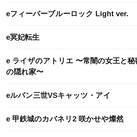
eフィーバーブルーロック Light ver.
e冥妃転生
e ライザのアトリエ 〜常闇の女王と秘
の隠れ家〜
eルパン三世VSキャッツ・アイ
e 甲鉄城のカバネリ2 咲かせや燦然