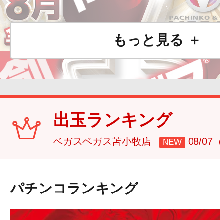
もっと見る ＋
出玉ランキング
ベガスベガス苫小牧店
08/0
NEW
パチンコランキング