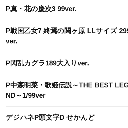
P真・花の慶次3 99ver.
P戦国乙女7 終焉の関ヶ原 LLサイズ 29
ver.
P閃乱カグラ189大入りver.
P中森明菜・歌姫伝説～THE BEST LE
ND～1/99ver
デジハネP頭文字D せかんど