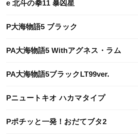
e 北斗の拳11 暴凶星
P大海物語5 ブラック
PA大海物語5 Withアグネス・ラム
PA大海物語5ブラックLT99ver.
Pニュートキオ ハカマタイプ
Pポチッと一発！おだてブタ2