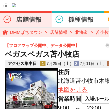
DMMぱちタウン
店舗情報
北海道
苫小牧
【フロアマップ公開中、データ公開中】
最
ベガスベガス苫小牧店
アクセス集中日
7月25日（土）
7月11日（土）
1
2
住所
北海道苫小牧市木場町
地図を見る
営業時間
入場ルー
9:00 ～ 23:0