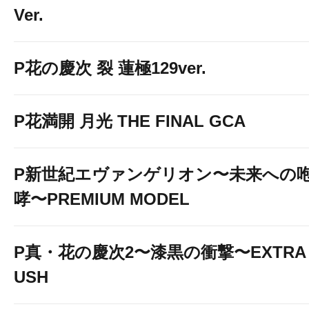
Ver.
P花の慶次 裂 蓮極129ver.
P花満開 月光 THE FINAL GCA
P新世紀エヴァンゲリオン〜未来への
哮〜PREMIUM MODEL
P真・花の慶次2〜漆黒の衝撃〜EXTRA 
USH