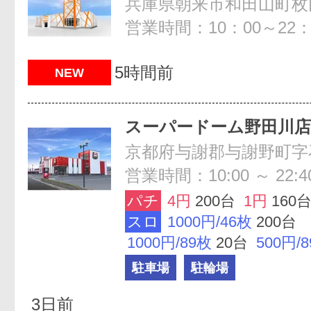
兵庫県朝来市和田山町枚田
営業時間：10：00～22：
5時間前
NEW
スーパードーム野田川店
京都府与謝郡与謝野町字石川
営業時間：10:00 ～ 22:4
パチ
4円
200台
1円
160
スロ
1000円/46枚
200台
1000円/89枚
20台
500円/
駐車場
駐輪場
3日前