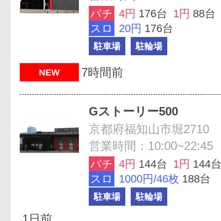
パチ
4円
176台
1円
88台
スロ
20円
176台
駐車場
駐輪場
7時間前
NEW
Gストーリー500
京都府福知山市堀2710
営業時間：10:00~22:45
パチ
4円
144台
1円
144
スロ
1000円/46枚
188台
駐車場
駐輪場
1日前