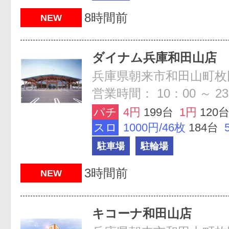
8時間前
NEW
ダイナム兵庫和田山店
営業時間： 10：00 ～ 23
パチ
4円
199台
1円
120
スロ
1000円/46枚
184台
駐車場
駐輪場
3時間前
NEW
キコーナ和田山店