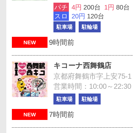
パチ
4円
200台
1円
80台
スロ
20円
120台
駐車場
駐輪場
9時間前
NEW
キコーナ西舞鶴店
京都府舞鶴市字上安75-1
営業時間：10:00～22:30
駐車場
駐輪場
7時間前
NEW