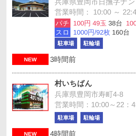
兵庫県豊岡市日撫字ナンゴ
営業時間： 10:00 ～ 22:
パチ
100円 49玉
38台
10
スロ
1000円/92枚
160台
駐車場
駐輪場
3時間前
NEW
村いちばん
兵庫県豊岡市寿町4-8
営業時間：10:00～22：4
駐車場
駐輪場
4時間前
NEW