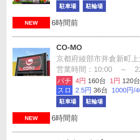
駐車場
駐輪場
6時間前
NEW
CO-MO
京都府綾部市井倉新町上大
営業時間：10:00 ～ 22
パチ
4円
160台
1円
120
スロ
2.5円
36台
1000円/
駐車場
駐輪場
6時間前
NEW