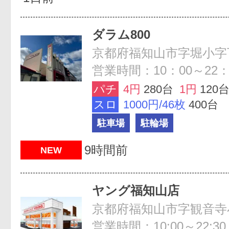
ダラム800
営業時間：10：00～22：
パチ
4円
280台
1円
120
スロ
1000円/46枚
400台
駐車場
駐輪場
9時間前
NEW
ヤング福知山店
京都府福知山市字観音寺小
営業時間：10:00～22:30