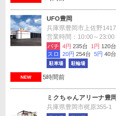
UFO豊岡
兵庫県豊岡市上佐野1417
営業時間：10:00～23:00
パチ
4円
235台
1円
120
スロ
20円
254台
5円
40
駐車場
駐輪場
5時間前
NEW
ミクちゃんアリーナ豊
兵庫県豊岡市梶原355-1