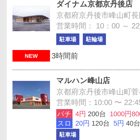
ダイナム京都京丹後店
営業時間： 10：00 ～ 22
駐車場
駐輪場
3時間前
NEW
マルハン峰山店
営業時間：10:00 〜 22:4
パチ
4円
200台
1000円8
スロ
20円
120台
5円
40
駐車場