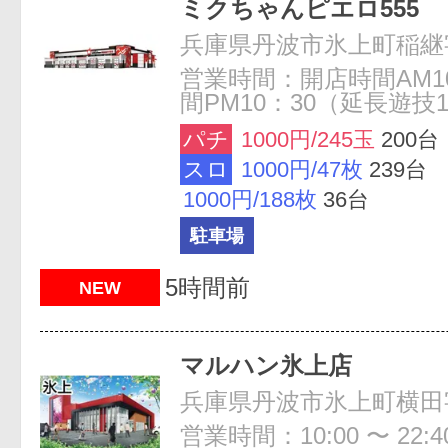
ミクちゃんピエロ555
兵庫県丹波市氷上町稲継字
営業時間：開店時間AM10
間PM10：30（延長遊技
パチ
1000円/245玉
200台
スロ
1000円/47枚
239台
1000円/188枚
36台
駐車場
5時間前
NEW
マルハン氷上店
営業時間：10:00 〜 22:4