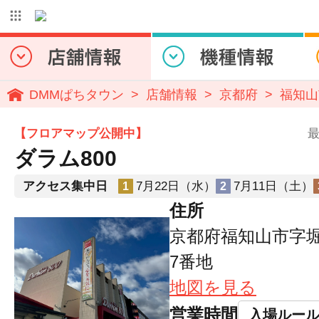
DMMぱちタウン
店舗情報
京都府
福知山
【フロアマップ公開中】
最
ダラム800
アクセス集中日
7月22日（水）
7月11日（土）
1
2
住所
京都府福知山市字堀
7番地
地図を見る
営業時間
入場ルー