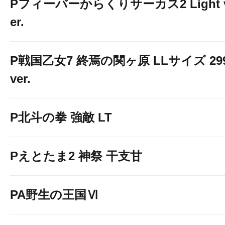
Pフィーバーからくりサーカス2 Light 
er.
P戦国乙女7 終焉の関ヶ原 LLサイズ 29
ver.
P北斗の拳 強敵 LT
Pえとたま2 神祭 干支甘
PA野生の王国Ⅵ