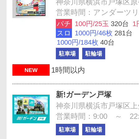
神奈川県横浜市戸塚区原宿4
営業時間：アンダーツリ
パチ
100円/25玉
320台
1
スロ
1000円/46枚
281台
1000円/184枚
40台
駐車場
駐輪場
1時間以内
NEW
新!ガーデン戸塚
営業時間：9:00 ～ 22:
駐車場
駐輪場