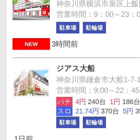
神奈川県横浜市泉区上飯田町
営業時間：9：00～23：0
駐車場
駐輪場
3時間前
NEW
ジアス大船
神奈川県鎌倉市大船1-7-
営業時間：9:00～22：45
パチ
4円
240台
1円
186
スロ
21.74円
370台
5円
駐車場
駐輪場
1日前