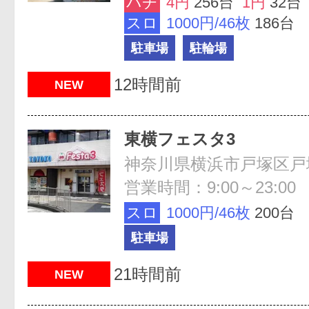
パチ
4円
256台
1円
32台
スロ
1000円/46枚
186台
駐車場
駐輪場
12時間前
NEW
東横フェスタ3
神奈川県横浜市戸塚区戸
営業時間：9:00～23:00
スロ
1000円/46枚
200台
駐車場
21時間前
NEW