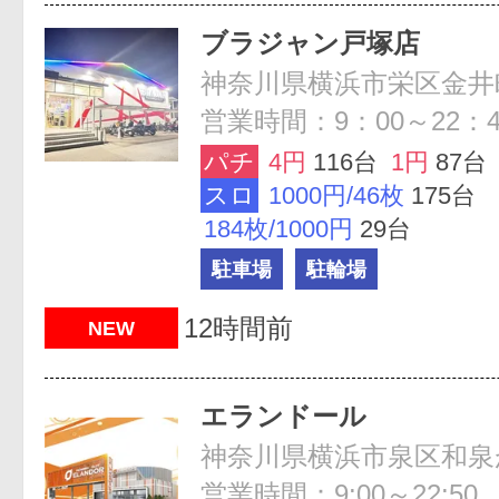
ブラジャン戸塚店
神奈川県横浜市栄区金井町
営業時間：9：00～22：4
パチ
4円
116台
1円
87台
スロ
1000円/46枚
175台
184枚/1000円
29台
駐車場
駐輪場
12時間前
NEW
エランドール
神奈川県横浜市泉区和泉が丘
営業時間：9:00～22:50