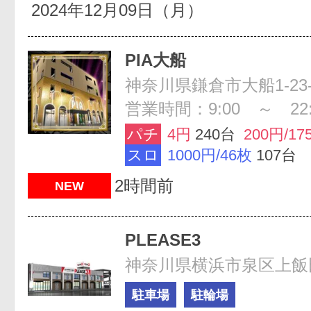
2024年12月09日（月）
PIA大船
神奈川県鎌倉市大船1-23-
営業時間：9:00 ～ 22:
パチ
4円
240台
200円/17
スロ
1000円/46枚
107台
2時間前
NEW
PLEASE3
神奈川県横浜市泉区上飯田町
駐車場
駐輪場