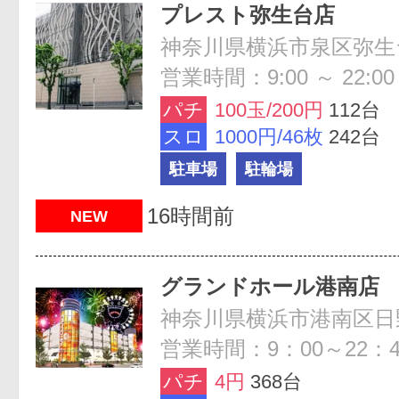
プレスト弥生台店
神奈川県横浜市泉区弥生台
営業時間：9:00 ～ 22:00
パチ
100玉/200円
112台
スロ
1000円/46枚
242台
駐車場
駐輪場
16時間前
NEW
グランドホール港南店
神奈川県横浜市港南区日野南
営業時間：9：00～22：4
パチ
4円
368台