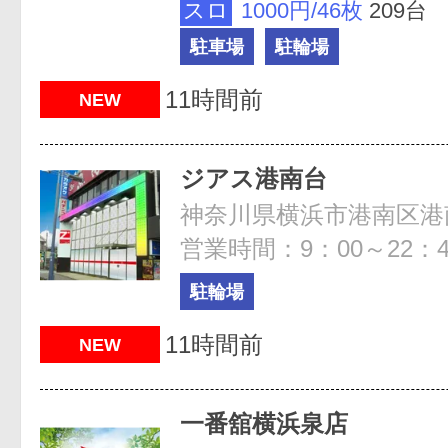
スロ
1000円/46枚
209台
駐車場
駐輪場
11時間前
NEW
ジアス港南台
神奈川県横浜市港南区港南台
営業時間：9：00～22：4
駐輪場
11時間前
NEW
一番舘横浜泉店