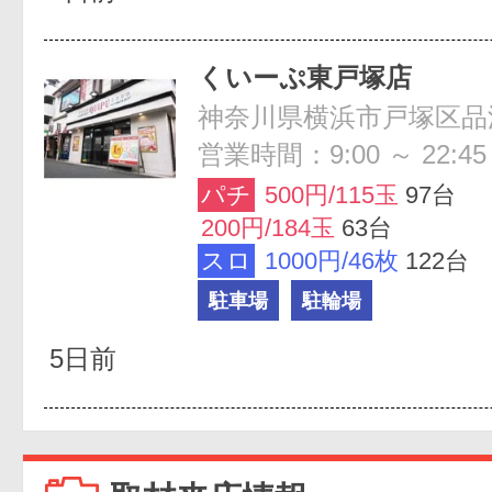
くいーぷ東戸塚店
神奈川県横浜市戸塚区品濃
営業時間：9:00 ～ 22:45
パチ
500円/115玉
97台
200円/184玉
63台
スロ
1000円/46枚
122台
駐車場
駐輪場
5日前