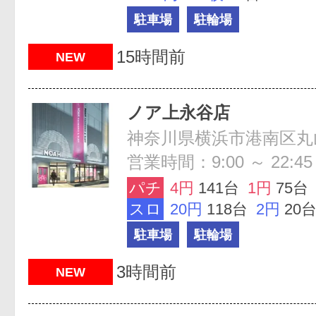
駐車場
駐輪場
15時間前
NEW
ノア上永谷店
神奈川県横浜市港南区丸山台
営業時間：9:00 ～ 22:45
パチ
4円
141台
1円
75台
スロ
20円
118台
2円
20
駐車場
駐輪場
3時間前
NEW