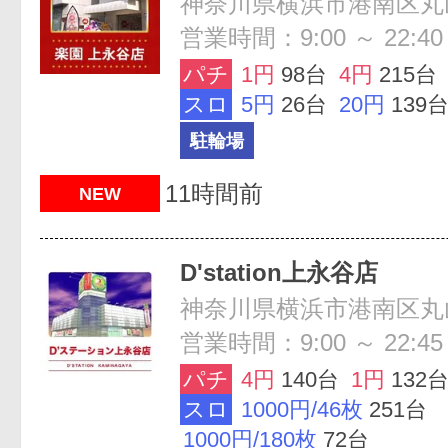
営業時間：9:00 ～ 22:40
パチ
1円
98台
4円
215台
スロ
5円
26台
20円
139
駐輪場
11時間前
NEW
D'station上永谷店
神奈川県横浜市港南区丸山台
営業時間：9:00 ～ 22:45
パチ
4円
140台
1円
132
スロ
1000円/46枚
251台
1000円/180枚
72台