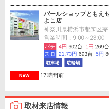
パールショップともえ
よこ店
営業時間：9:00～23:00
パチ
4円
602台
1円
269
スロ
21.73円
693台
5円
駐車場
駐輪場
17時間前
NEW
取材来店情報