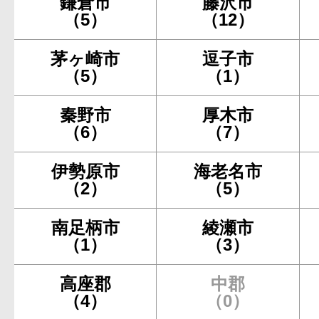
鎌倉市
藤沢市
（5）
（12）
茅ヶ崎市
逗子市
（5）
（1）
秦野市
厚木市
（6）
（7）
伊勢原市
海老名市
（2）
（5）
南足柄市
綾瀬市
（1）
（3）
高座郡
中郡
（4）
（0）