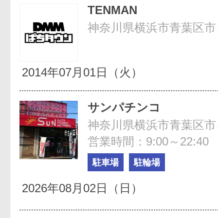
TENMAN
神奈川県横浜市青葉区市ヶ尾
2014年07月01日（火）
サンパチンコ
神奈川県横浜市青葉区市ヶ
営業時間：9:00～22:40
駐車場
駐輪場
2026年08月02日（日）