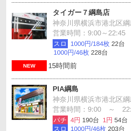
タイガー７綱島店
神奈川県横浜市港北区綱島西
営業時間：9:00～22:45
スロ
1000円/184枚
22台
1000円/46枚
228台
15時間前
NEW
PIA綱島
神奈川県横浜市港北区綱島西
営業時間：9:00 ～ 22:
パチ
4円
190台
1円
54台
スロ
1000円/46枚
203台