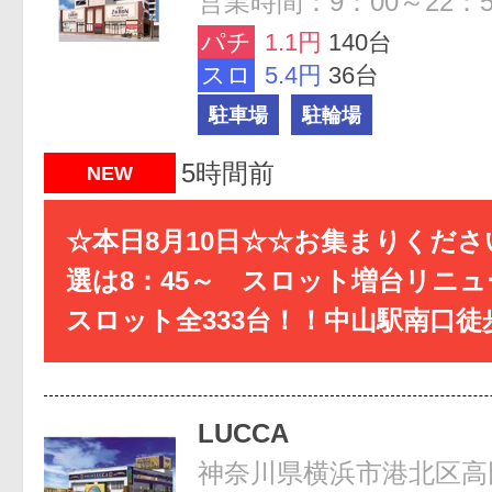
営業時間：9：00～22：5
パチ
1.1円
140台
スロ
5.4円
36台
駐車場
駐輪場
5時間前
NEW
☆本日8月10日☆☆お集まりくださ
選は8：45～ スロット増台リニ
スロット全333台！！中山駅南口徒
LUCCA
神奈川県横浜市港北区高田東