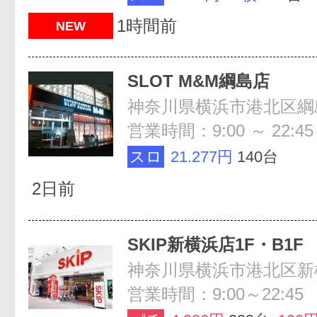
1時間前
NEW
SLOT M&M綱島店
神奈川県横浜市港北区綱島東
営業時間：9:00 ～ 22:45
スロ
21.277円
140台
2日前
SKIP新横浜店1F・B1F
神奈川県横浜市港北区新横浜
営業時間：9:00～22:45