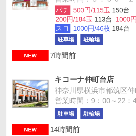
パチ
500円/115玉
150台
200円/184玉
113台
1000円
スロ
1000円/46枚
184台
駐車場
駐輪場
7時間前
NEW
キコーナ仲町台店
神奈川県横浜市都筑区仲町台
営業時間：9：00～22：4
駐車場
駐輪場
14時間前
NEW