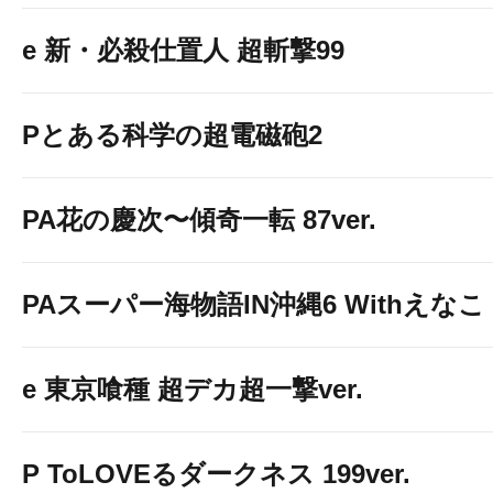
e 新・必殺仕置人 超斬撃99
Pとある科学の超電磁砲2
PA花の慶次〜傾奇一転 87ver.
PAスーパー海物語IN沖縄6 Withえなこ
e 東京喰種 超デカ超一撃ver.
P ToLOVEるダークネス 199ver.