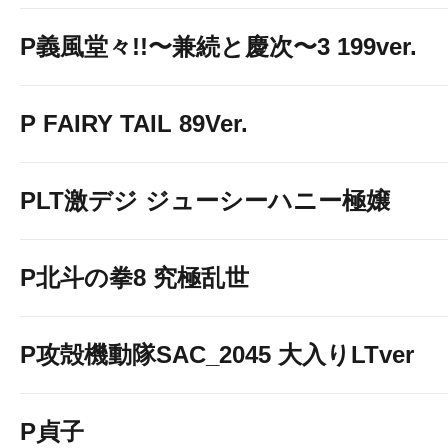
P義風堂々!!〜兼続と慶次〜3 199ver.
P FAIRY TAIL 89Ver.
PLT激デジ ジューシーハニー極嬢
P北斗の拳8 究極乱世
P攻殻機動隊SAC_2045 大入りLTver
P貞子