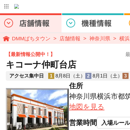
DMMぱちタウン
店舗情報
神奈川県
横浜
【最新情報公開中！】
最
キコーナ仲町台店
アクセス集中日
8月8日（土）
8月1日（土）
1
2
3
住所
神奈川県横浜市都筑区
地図を見る
営業時間
入場ルー