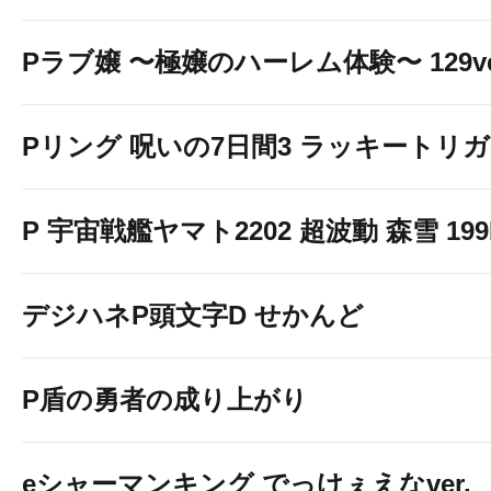
Pラブ嬢 〜極嬢のハーレム体験〜 129ve
Pリング 呪いの7日間3 ラッキートリガー
P 宇宙戦艦ヤマト2202 超波動 森雪 199LT
デジハネP頭文字D せかんど
P盾の勇者の成り上がり
eシャーマンキング でっけぇえなver.