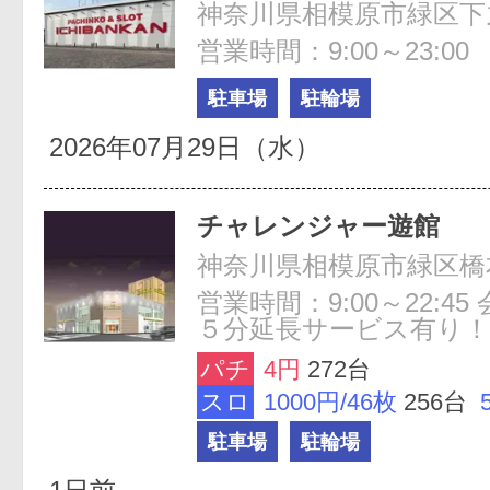
神奈川県相模原市緑区下九沢
営業時間：9:00～23:00
駐車場
駐輪場
2026年07月29日（水）
チャレンジャー遊館
神奈川県相模原市緑区橋本3
営業時間：9:00～22:4
５分延長サービス有り！
パチ
4円
272台
スロ
1000円/46枚
256台
駐車場
駐輪場