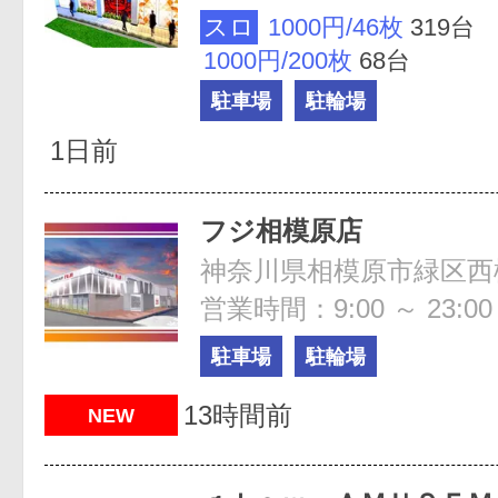
スロ
1000円/46枚
319台
1000円/200枚
68台
駐車場
駐輪場
1日前
フジ相模原店
神奈川県相模原市緑区西橋本
営業時間：9:00 ～ 23:00
駐車場
駐輪場
13時間前
NEW