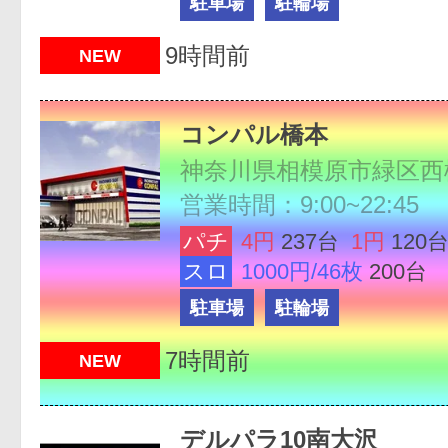
駐車場
駐輪場
9時間前
NEW
コンパル橋本
神奈川県相模原市緑区西橋本
営業時間：9:00~22:45
パチ
4円
237台
1円
120
スロ
1000円/46枚
200台
駐車場
駐輪場
7時間前
NEW
デルパラ10南大沢