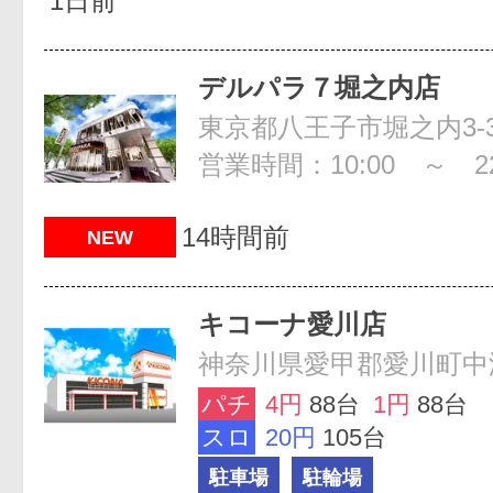
1日前
デルパラ７堀之内店
東京都八王子市堀之内3-3
営業時間：10:00 ～ 22
14時間前
NEW
キコーナ愛川店
神奈川県愛甲郡愛川町中津3
パチ
4円
88台
1円
88台
スロ
20円
105台
駐車場
駐輪場