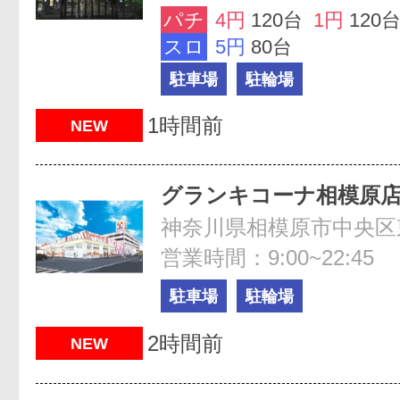
パチ
4円
120台
1円
120
スロ
5円
80台
駐車場
駐輪場
1時間前
NEW
グランキコーナ相模原
営業時間：9:00~22:45
駐車場
駐輪場
2時間前
NEW