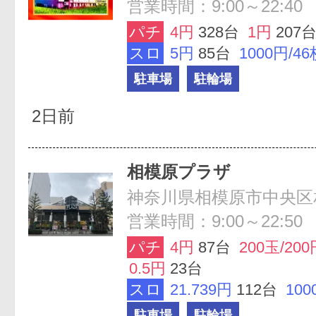
営業時間：9:00～22:40
パチ
4円
328台
1円
207
スロ
5円
85台
1000円/46
駐車場
駐輪場
2日前
相模原プラザ
神奈川県相模原市中央区相模
営業時間：9:00～22:5
パチ
4円
87台
200玉/200
0.5円
23台
スロ
21.739円
112台
100
駐車場
駐輪場