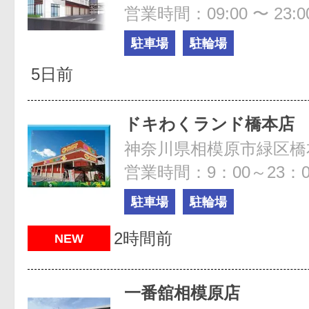
営業時間：09:00 〜 23:0
駐車場
駐輪場
5日前
ドキわくランド橋本店
神奈川県相模原市緑区橋本台
営業時間：9：00～23：0
駐車場
駐輪場
2時間前
NEW
一番舘相模原店