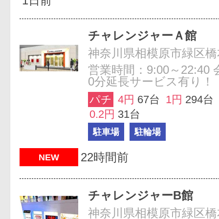
1日前
チャレンジャーＡ館
神奈川県相模原市緑区橋本6
営業時間：9:00～22:4
0分延長サービス有り！
パチ
4円
67台
1円
294台
0.2円
31台
駐車場
駐輪場
22時間前
NEW
チャレンジャーB館