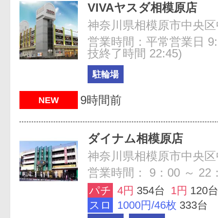
VIVAヤスダ相模原店
神奈川県相模原市中央区中央
営業時間：平常営業日 9:00
技終了時間 22:45)
駐輪場
9時間前
NEW
ダイナム相模原店
営業時間： 9：00 ～ 22
パチ
4円
354台
1円
120
スロ
1000円/46枚
333台