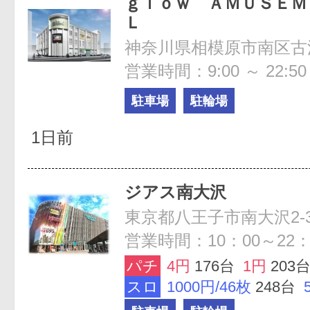
ｇｌｏｗ ＡＭＵＳＥＭ
Ｌ
神奈川県相模原市南区古淵2
営業時間：9:00 ～ 22:50
駐車場
駐輪場
1日前
ジアス南大沢
東京都八王子市南大沢2-3
営業時間：10：00～22：
パチ
4円
176台
1円
203
スロ
1000円/46枚
248台