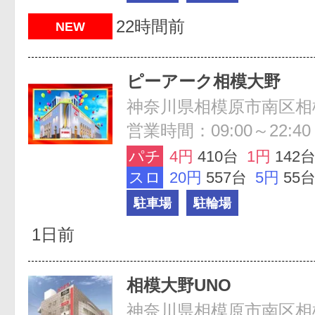
22時間前
NEW
ピーアーク相模大野
神奈川県相模原市南区相模大
営業時間：09:00～22:40
パチ
4円
410台
1円
142
スロ
20円
557台
5円
55
駐車場
駐輪場
1日前
相模大野UNO
神奈川県相模原市南区相模大