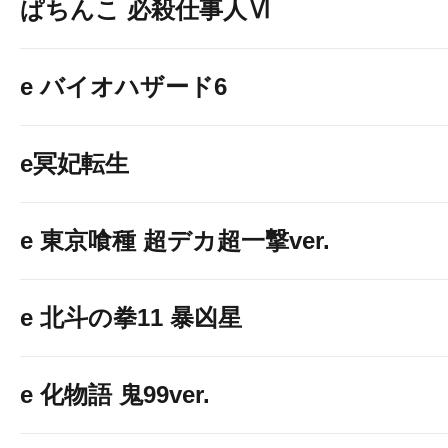
ぱちんこ 必殺仕事人Ⅵ
e バイオハザード6
e冥妃転生
e 東京喰種 超デカ超一撃ver.
e 北斗の拳11 暴凶星
e 化物語 鬼99ver.