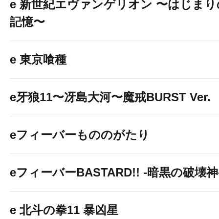
e 新世紀エヴァンゲリオン 〜はじまり
記憶〜
e 東京喰種
e牙狼11〜冴島大河〜魔戒BURST Ver.
eフィーバーもののがたり
eフィーバーBASTARD!! -暗黒の破壊神
e 北斗の拳11 暴凶星