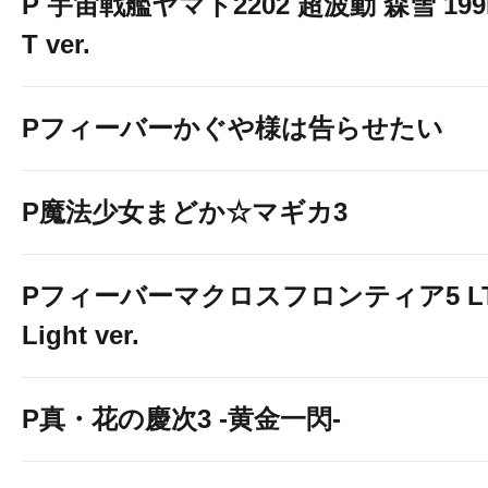
P 宇宙戦艦ヤマト2202 超波動 森雪 199
T ver.
Pフィーバーかぐや様は告らせたい
P魔法少女まどか☆マギカ3
Pフィーバーマクロスフロンティア5 LT
Light ver.
P真・花の慶次3 -黄金一閃-