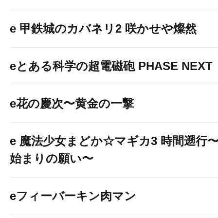
e 甲鉄城のカバネリ2 咲かせや燦然
eとある科学の超電磁砲 PHASE NEXT
e花の慶次〜黄金の一撃
e 魔法少女まどか☆マギカ3 時間遡行
始まりの願い〜
eフィーバーキン肉マン