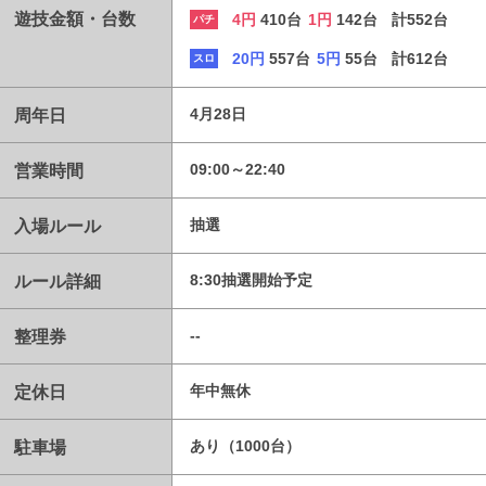
遊技金額・台数
4円
410台
1円
142台
計552台
パチ
20円
557台
5円
55台
計612台
スロ
周年日
4月28日
営業時間
09:00～22:40
入場ルール
抽選
ルール詳細
8:30抽選開始予定
整理券
--
定休日
年中無休
駐車場
あり（1000台）