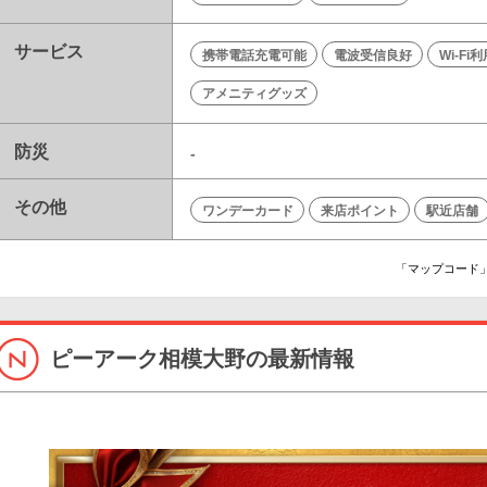
サービス
携帯電話充電可能
電波受信良好
Wi-Fi
アメニティグッズ
防災
-
その他
ワンデーカード
来店ポイント
駅近店舗
「マップコード」
ピーアーク相模大野の最新情報