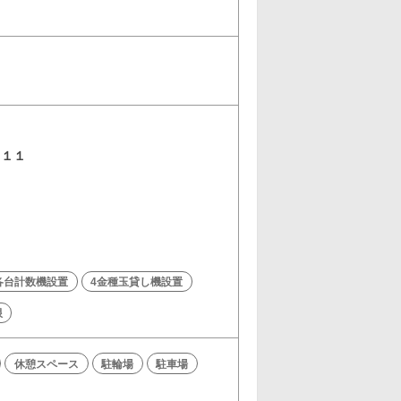
１１１
各台計数機設置
4金種玉貸し機設置
限
休憩スペース
駐輪場
駐車場