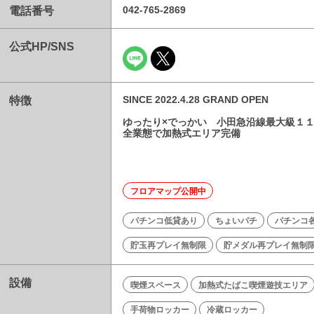
電話番号
042-765-2869
公式HP/SNS
特徴
SINCE 2022.4.28 GRAND OPEN
ゆったり×でっかい 小田急沿線最大級１
全業態で加熱式エリア完備
フロアマップ公開中
パチンコ低貸あり
ちょいパチ
パチンコ
貯玉再プレイ無制限
貯メダル再プレイ無制
設備
喫煙スペース
加熱式たばこ喫煙遊技エリア
手荷物ロッカー
冷蔵ロッカー