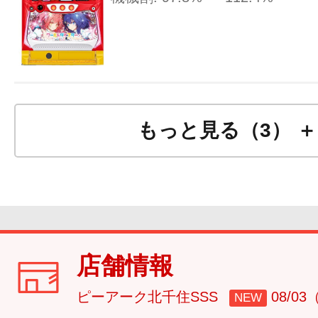
もっと見る（3） ＋
店舗情報
ピーアーク北千住SSS
08/0
NEW