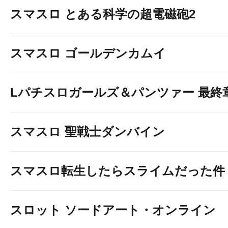
スマスロ とある科学の超電磁砲2
スマスロ ゴールデンカムイ
Lパチスロガールズ＆パンツァー 最終
スマスロ 聖戦士ダンバイン
スマスロ転生したらスライムだった件
スロット ソードアート・オンライン