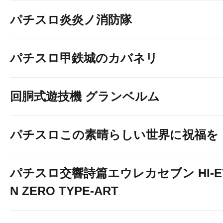
パチスロ炎炎ノ消防隊
パチスロ甲鉄城のカバネリ
回胴式遊技機 グランベルム
パチスロこの素晴らしい世界に祝福を
パチスロ交響詩篇エウレカセブン HI-EV
N ZERO TYPE-ART