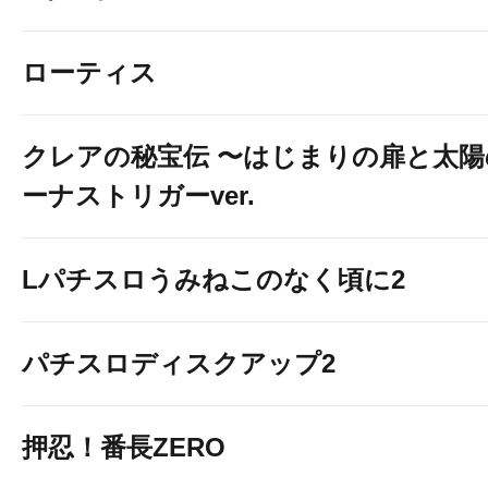
ローティス
クレアの秘宝伝 〜はじまりの扉と太陽
ーナストリガーver.
Lパチスロうみねこのなく頃に2
パチスロディスクアップ2
押忍！番長ZERO