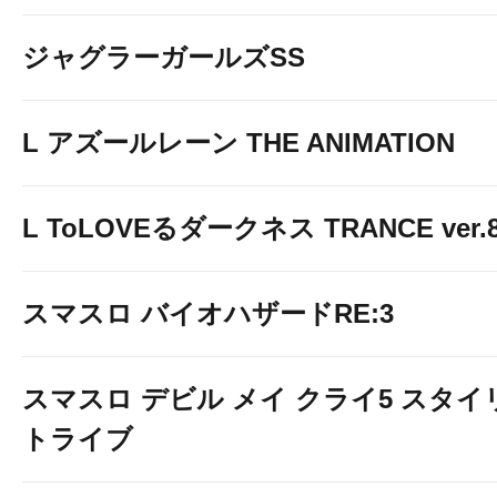
ジャグラーガールズSS
L アズールレーン THE ANIMATION
L ToLOVEるダークネス TRANCE ver.8
スマスロ バイオハザードRE:3
スマスロ デビル メイ クライ5 スタ
トライブ