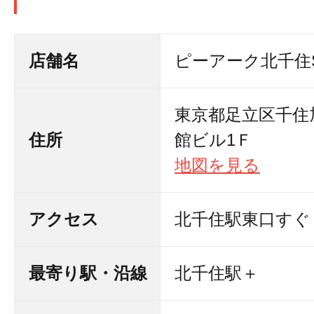
店舗名
ピーアーク北千住S
東京都足立区千住旭
住所
館ビル1Ｆ
地図を見る
アクセス
北千住駅東口すぐ
最寄り駅・沿線
北千住駅