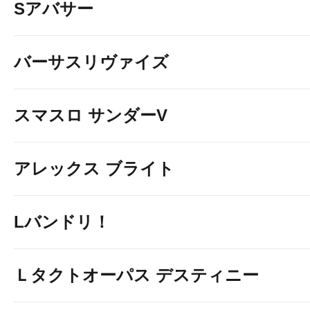
Sアバサー
バーサスリヴァイズ
スマスロ サンダーV
アレックス ブライト
Lバンドリ！
Ｌタクトオーパス デスティニー