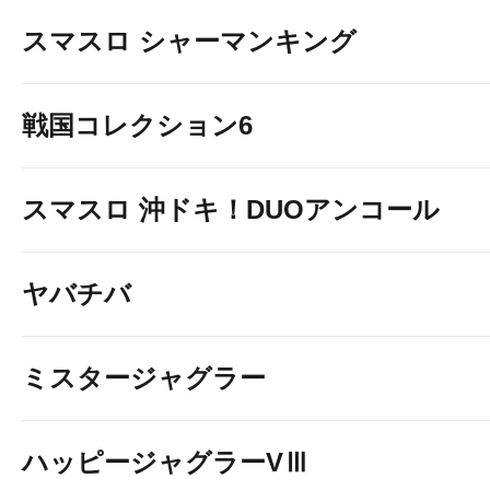
スマスロ シャーマンキング
戦国コレクション6
スマスロ 沖ドキ！DUOアンコール
ヤバチバ
ミスタージャグラー
ハッピージャグラーVⅢ