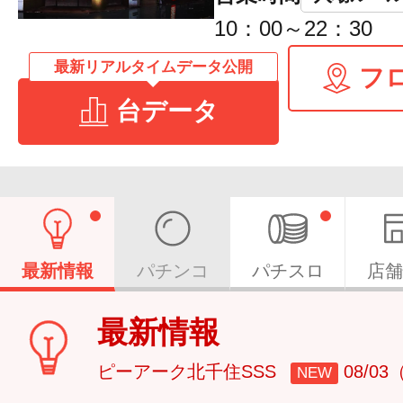
10：00～22：30
最新リアルタイムデータ公開
フ
台データ
最新情報
パチンコ
パチスロ
店舗
最新情報
ピーアーク北千住SSS
08/0
NEW