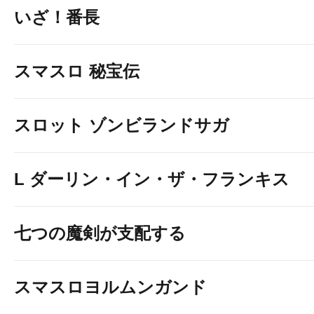
いざ！番長
スマスロ 秘宝伝
スロット ゾンビランドサガ
L ダーリン・イン・ザ・フランキス
七つの魔剣が支配する
スマスロヨルムンガンド