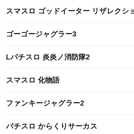
スマスロ ゴッドイーター リザレクシ
ゴーゴージャグラー3
Lパチスロ 炎炎ノ消防隊2
スマスロ 化物語
ファンキージャグラー2
パチスロ からくりサーカス