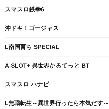
スマスロ鉄拳6
沖ドキ！ゴージャス
L南国育ち SPECIAL
A-SLOT+ 異世界かるてっと BT
スマスロ ハナビ
L無職転生～異世界行ったら本気だす～