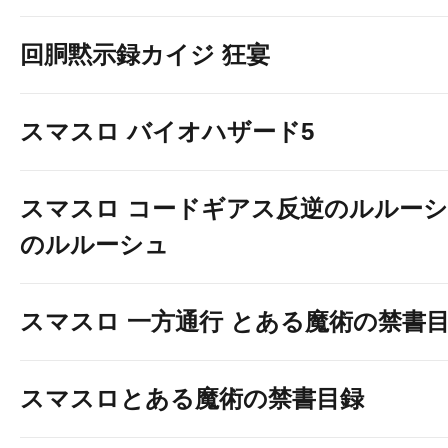
回胴黙示録カイジ 狂宴
スマスロ バイオハザード5
スマスロ コードギアス反逆のルルー
のルルーシュ
スマスロ 一方通行 とある魔術の禁書
スマスロとある魔術の禁書目録