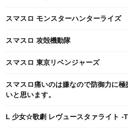
スマスロ モンスターハンターライズ
スマスロ 攻殻機動隊
スマスロ 東京リベンジャーズ
スマスロ痛いのは嫌なので防御力に極
いと思います。
L 少女☆歌劇 レヴュースタァライト -The