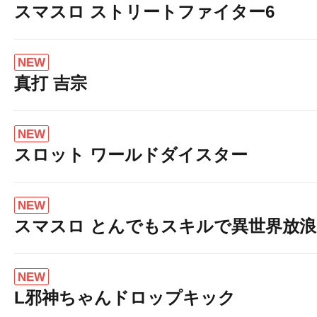
スマスロ ストリートファイター6
NEW
真打 吉宗
NEW
スロット ワールドダイスター
NEW
スマスロ とんでもスキルで異世界放
NEW
L邪神ちゃんドロップキック