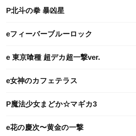
P北斗の拳 暴凶星
eフィーバーブルーロック
e 東京喰種 超デカ超一撃ver.
e女神のカフェテラス
P魔法少女まどか☆マギカ3
e花の慶次〜黄金の一撃