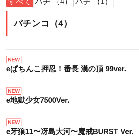
すべて
パチ （4）
パチ （1）
パチンコ（4）
NEW
eぱちんこ押忍！番長 漢の頂 99ver.
NEW
e地獄少女7500Ver.
NEW
e牙狼11〜冴島大河〜魔戒BURST Ver.