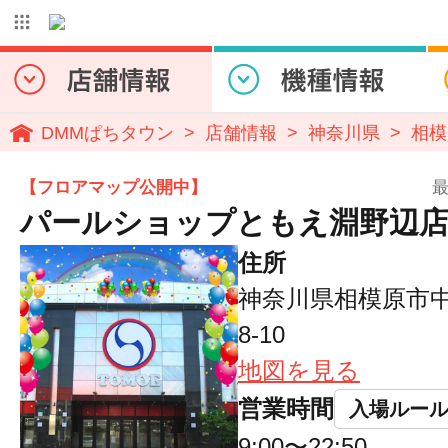
DMMぱちタウン
店舗情報
神奈川県
相模
【フロアマップ公開中】
最
​パールショップともえ淵野辺
住所
神奈川県相模原市中
8-10
地図を見る
営業時間
入場ルー
9:00〜22:50