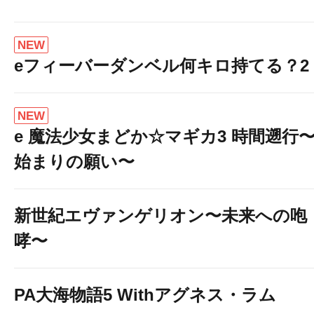
NEW
eフィーバーダンベル何キロ持てる？2
NEW
e 魔法少女まどか☆マギカ3 時間遡行
始まりの願い〜
新世紀エヴァンゲリオン〜未来への咆
哮〜
PA大海物語5 Withアグネス・ラム