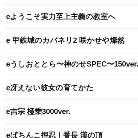
eようこそ実力至上主義の教室へ
e 甲鉄城のカバネリ2 咲かせや燦然
eうしおととら〜神のせSPEC〜150ver
e冴えない彼女の育てかた
e吉宗 極乗3000ver.
eぱちんこ押忍！番長 漢の頂