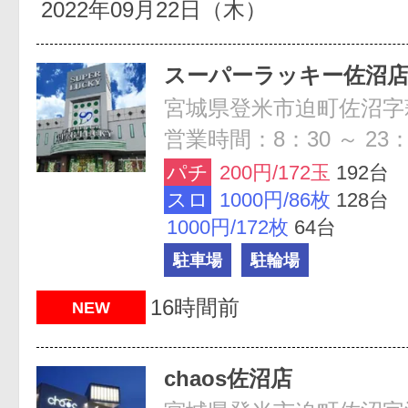
2022年09月22日（木）
スーパーラッキー佐沼
宮城県登米市迫町佐沼字萩洗
営業時間：8：30 ～ 23：
パチ
200円/172玉
192台
スロ
1000円/86枚
128台
1000円/172枚
64台
駐車場
駐輪場
16時間前
NEW
chaos佐沼店