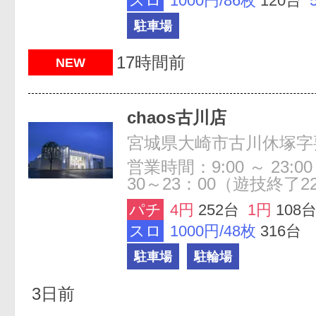
スロ
1000円/86枚
120台
駐車場
17時間前
NEW
chaos古川店
宮城県大崎市古川休塚字要
営業時間：9:00 ～ 23:
30～23：00（遊技終了2
パチ
4円
252台
1円
108
スロ
1000円/48枚
316台
駐車場
駐輪場
3日前