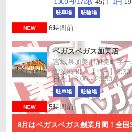
1000円/172枚
45台
1円
1
駐車場
駐輪場
6時間前
NEW
ベガスベガス加美店
宮城県加美郡加美町字一本
営業時間：【平日】8:30～
日祝】8:00～23:50
駐車場
駐輪場
5時間前
NEW
8月はベガスベガス創業月間！全国3