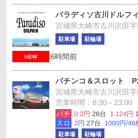
パラディソ古川ドルフ
駐車場
駐輪場
6時間前
NEW
パチンコ＆スロット P
宮城県大崎市古川沢田字舞
営業時間：8:30～23:00
パチ
0.2円
26台
1.124円
スロ
2円
27台
1000円/46
駐車場
駐輪場