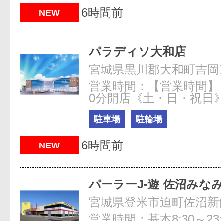
6時間前
NEW
パラディソ大和店
宮城県黒川郡大和町吉岡東2
営業時間：【営業時間】
0分開店《土・日・祝日
駐車場
駐輪場
6時間前
NEW
パーラーJ-遊 佐沼みな
宮城県登米市迫町佐沼新飯
営業時間：基本8:30～23: