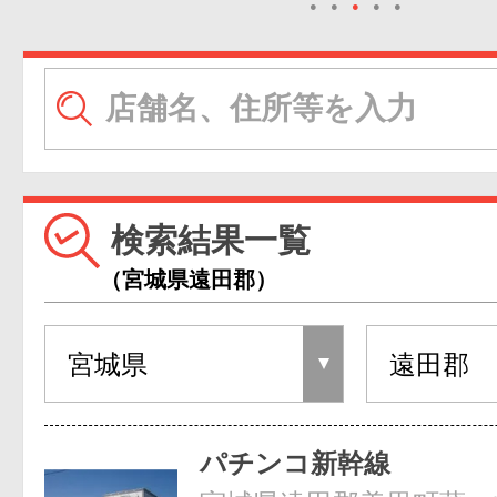
●
●
●
●
●
検索結果一覧
（宮城県遠田郡）
パチンコ新幹線