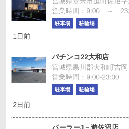
宮城県登米市迫町佐沼字江
営業時間：9:00 ～ 23:
駐車場
駐輪場
1日前
パチンコ22大和店
宮城県黒川郡大和町吉岡ま
営業時間：9:00-23:00
駐車場
駐輪場
2日前
パーラーJ－遊佐沼店