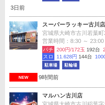
3日前
スーパーラッキー古川
宮城県大崎市古川若葉町2-
営業時間：8:30 ～ 23:00
パチ
200円/172玉
192台
スロ
11.628円
144台
100
駐車場
駐輪場
9時間前
NEW
マルハン古川店