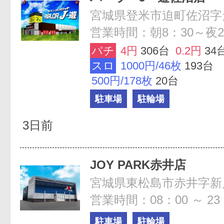
宮城県登米市迫町佐沼字
営業時間：朝8：30～夜2
パチ
4円
306台
0.2円
34
スロ
1000円/46枚
193台
500円/178枚
20台
駐車場
駐輪場
3日前
JOY PARK赤井店
宮城県東松島市赤井字新川
営業時間：08：00 ～ 23
駐車場
駐輪場