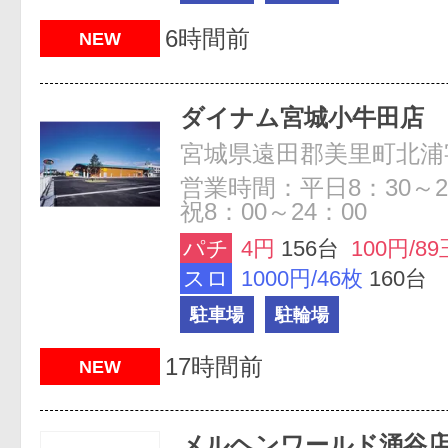
6時間前
NEW
ダイナム宮城小牛田店
営業時間：平日8：30～2
祝8：00～24：00
パチ
4円
156台
100円/89
スロ
1000円/46枚
160台
駐車場
駐輪場
17時間前
NEW
メルヘンワールド涌谷