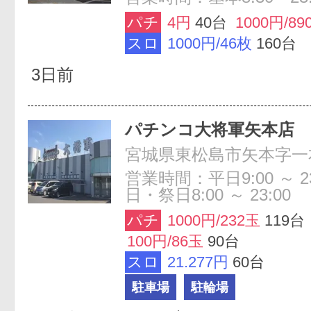
パチ
4円
40台
1000円/89
スロ
1000円/46枚
160台
3日前
パチンコ大将軍矢本店
宮城県東松島市矢本字一本
営業時間：平日9:00 ～ 2
日・祭日8:00 ～ 23:00
パチ
1000円/232玉
119台
100円/86玉
90台
スロ
21.277円
60台
駐車場
駐輪場