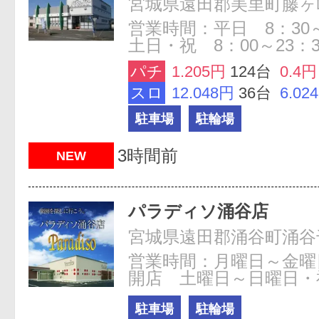
宮城県遠田郡美里町藤ヶ崎1
営業時間：平日 8：3
土日・祝 8：00～23：3
パチ
1.205円
124台
0.4円
スロ
12.048円
36台
6.02
駐車場
駐輪場
3時間前
NEW
パラディソ涌谷店
宮城県遠田郡涌谷町涌谷
営業時間：月曜日～金曜日
開店 土曜日～日曜日・
駐車場
駐輪場