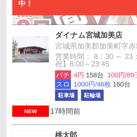
中！
ダイナム宮城加美店
宮城県加美郡加美町字赤塚
営業時間： 8：30 ～ 2
祝】8:00～23:45
パチ
4円
158台
100円/89
スロ
1000円/46枚
160台
駐車場
駐輪場
17時間前
NEW
桃太郎