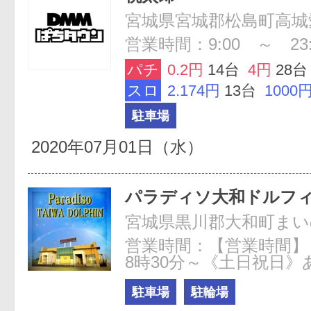
宮城県宮城郡松島町高城愛
営業時間：9:00 ～ 23:
パチ
0.2円
14台
4円
28台
スロ
2.174円
13台
1000
駐車場
2020年07月01日（水）
パラディソ大和ドルフ
宮城県黒川郡大和町まいの2
営業時間：【営業時間】
8時30分～《土日祝日》
駐車場
駐輪場