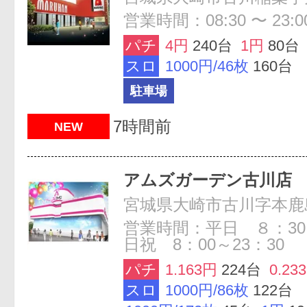
営業時間：08:30 〜 23:0
パチ
4円
240台
1円
80台
スロ
1000円/46枚
160台
駐車場
7時間前
NEW
アムズガーデン古川店
宮城県大崎市古川字本鹿島1
営業時間：平日 ８：30
日祝 8：00～23：30
パチ
1.163円
224台
0.23
スロ
1000円/86枚
122台