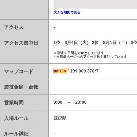
大きな地図で見る
アクセス
-
アクセス集中日
1位 8月4日（火） 2位 8月1日（土） 3
※直近30日間を対象としています
※当店舗ページへのアクセス数を集計しています
マップコード
199 069 378*7
遊技金額・台数
営業時間
9:00 ～ 23:00
入場ルール
並び順
ルール詳細
-