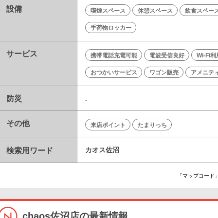
設備
喫煙スペース
休憩スペース
飲食スペー
手荷物ロッカー
サービス
携帯電話充電可能
電波受信良好
Wi-Fi
おつかいサービス
ワゴン販売
アメニテ
防災
-
その他
来店ポイント
たまりっち
検索用ワード
カオス佐沼
「マップコード」
chaos佐沼店の最新情報