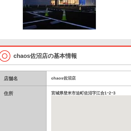
chaos佐沼店の基本情報
店舗名
chaos佐沼店
住所
宮城県登米市迫町佐沼字江合1ｰ2ｰ3