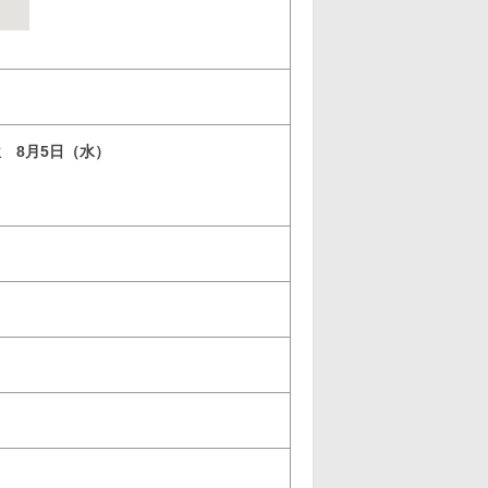
位 8月5日（水）