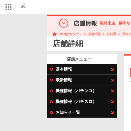
店舗情報
宮城県
登米
DMMぱちタウン
店舗詳細
店舗メニュー
基本情報
最新情報
機種情報（パチンコ）
機種情報（パチスロ）
お知らせ一覧