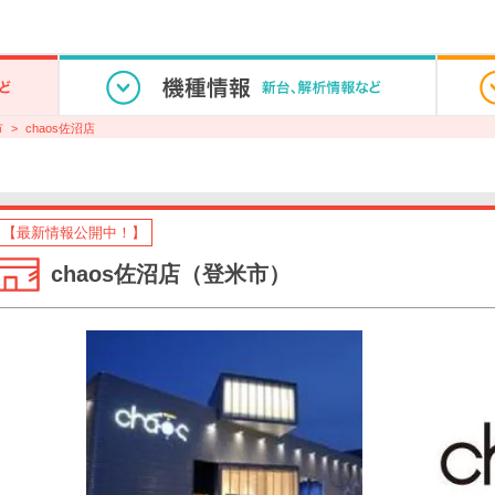
市
chaos佐沼店
【最新情報公開中！】
chaos佐沼店（登米市）