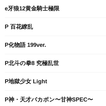
e牙狼12黄金騎士極限
P 百花繚乱
P化物語 199ver.
P北斗の拳8 究極乱世
P地獄少女 Light
P神・天才バカボン〜甘神SPEC〜