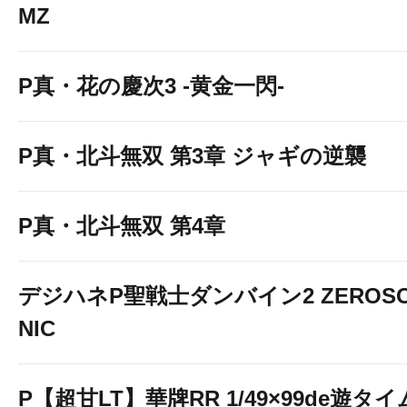
MZ
P真・花の慶次3 -黄金一閃-
P真・北斗無双 第3章 ジャギの逆襲
P真・北斗無双 第4章
デジハネP聖戦士ダンバイン2 ZEROS
NIC
P【超甘LT】華牌RR 1/49×99de遊タイ