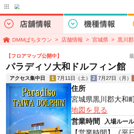
DMMぱちタウン
店舗情報
宮城県
黒川郡
【フロアマップ公開中】
最
パラディソ大和ドルフィン館
アクセス集中日
7月11日（土）
7月27日（月）
1
2
住所
宮城県黒川郡大和町ま
地図を見る
営業時間
入場ルー
【営業時間】《平日