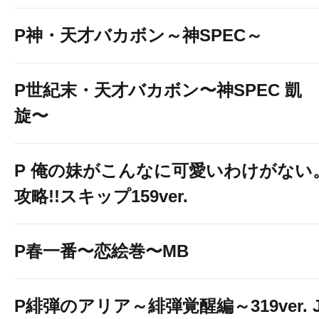
P神・天才バカボン～神SPEC～
P世紀末・天才バカボン〜神SPEC 凱
旋〜
P 俺の妹がこんなに可愛いわけがない
攻略!!スキップ159ver.
P春一番〜恋絵巻〜MB
P緋弾のアリア～緋弾覚醒編～319ver. 