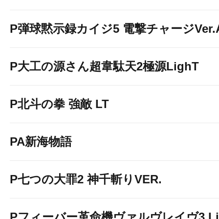
P弾球黙示録カイジ5 電撃チャージVer.
P大工の源さん超韋駄天2極源LighT
P北斗の拳 強敵 LT
PA新海物語
P七つの大罪2 神千斬りVER.
Pフィーバー革命機ヴァルヴレイヴ3 Li