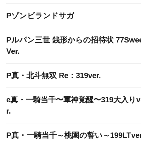
Pゾンビランドサガ
Pルパン三世 銭形からの招待状 77Swee
Ver.
P真・北斗無双 Re：319ver.
e真・一騎当千〜軍神覚醒〜319大入りv
r.
P真・一騎当千～桃園の誓い～199LTver