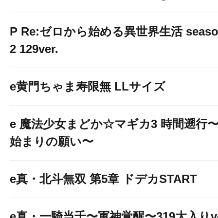
P Re:ゼロから始める異世界生活 seaso
2 129ver.
e黄門ちゃま寿限無 LLサイズ
e 魔法少女まどか☆マギカ3 時間遡行
始まりの願い〜
e真・北斗無双 第5章 ドデカSTART
e真・一騎当千〜軍神覚醒〜319大入りv