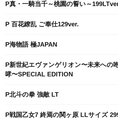
P真・一騎当千～桃園の誓い～199LTver
P 百花繚乱 ご奉仕129ver.
P海物語 極JAPAN
P新世紀エヴァンゲリオン〜未来への
哮〜SPECIAL EDITION
P北斗の拳 強敵 LT
P戦国乙女7 終焉の関ヶ原 LLサイズ 29