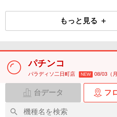
もっと見る ＋
パチンコ
パラディソ二日町店
08/03（
NEW
台データ
フ