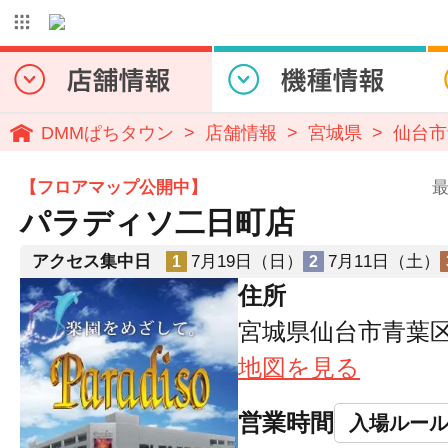
DMMぱちタウン
店舗情報
宮城県
仙台市
【フロアマップ公開中】
最
パラディソ二日町店
アクセス集中日
7月19日（日）
7月11日（土）
1
2
住所
宮城県仙台市青葉区二
地図を見る
営業時間
入場ルー