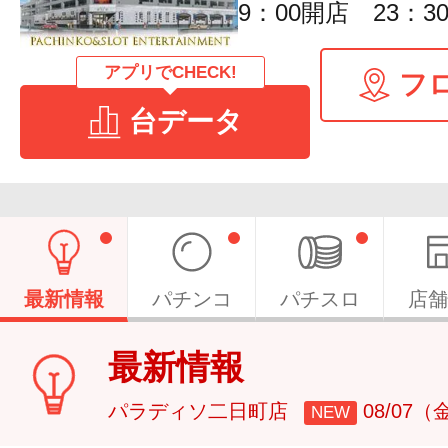
9：00開店 23：3
アプリでCHECK!
フ
台データ
最新情報
パチンコ
パチスロ
店舗
最新情報
パラディソ二日町店
08/07（
NEW