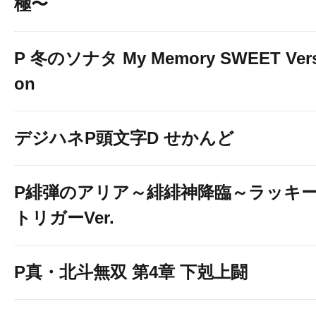
極〜
P 冬のソナタ My Memory SWEET Vers
on
デジハネP頭文字D せかんど
P緋弾のアリア～緋緋神降臨～ラッキ
トリガーVer.
P真・北斗無双 第4章 下剋上闘