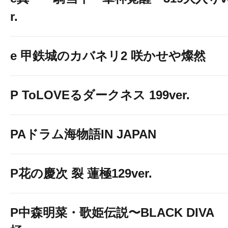
r.
e 甲鉄城のカバネリ2 咲かせや燦然
P ToLOVEるダークネス 199ver.
PAドラム海物語IN JAPAN
P花の慶次 裂 蓮極129ver.
P中森明菜・歌姫伝説〜BLACK DIVA