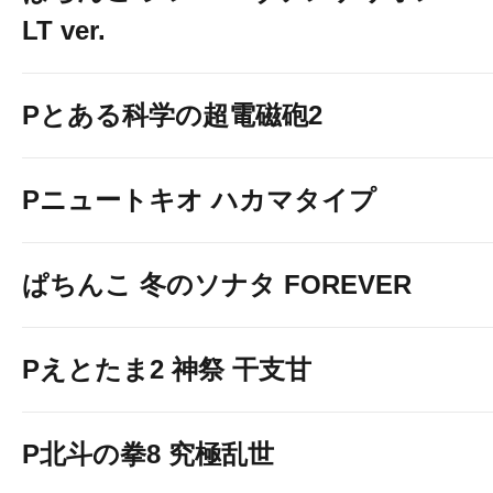
LT ver.
Pとある科学の超電磁砲2
Pニュートキオ ハカマタイプ
ぱちんこ 冬のソナタ FOREVER
Pえとたま2 神祭 干支甘
P北斗の拳8 究極乱世