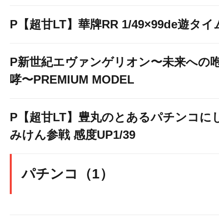
P【超甘LT】華牌RR 1/49×99de遊タイ
P新世紀エヴァンゲリオン〜未来への
哮〜PREMIUM MODEL
P【超甘LT】豊丸のとあるパチンコに
みけん参戦 感度UP1/39
パチンコ（1）