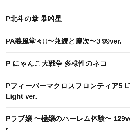
P北斗の拳 暴凶星
PA義風堂々!!〜兼続と慶次〜3 99ver.
P にゃんこ大戦争 多様性のネコ
Pフィーバーマクロスフロンティア5 LT
Light ver.
Pラブ嬢 〜極嬢のハーレム体験〜 129v
r.