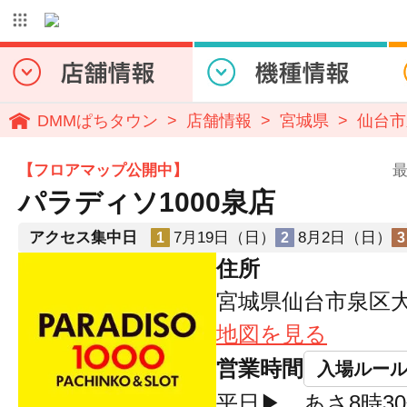
DMMぱちタウン
店舗情報
宮城県
仙台市
【フロアマップ公開中】
最
パラディソ1000泉店
アクセス集中日
7月19日（日）
8月2日（日）
1
2
3
住所
宮城県仙台市泉区大沢
地図を見る
営業時間
入場ルー
平日▶ あさ8時30