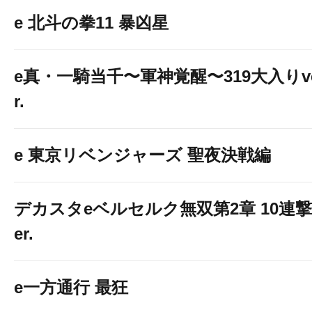
e 北斗の拳11 暴凶星
e真・一騎当千〜軍神覚醒〜319大入りv
r.
e 東京リベンジャーズ 聖夜決戦編
デカスタeベルセルク無双第2章 10連撃
er.
e一方通行 最狂