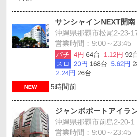
サンシャインNEXT開南
沖縄県那覇市松尾2-23-1
営業時間：9:00～23:45
パチ
4円
64台
1.12円
92
スロ
20円
168台
5.62円
2.24円
26台
5時間前
NEW
ジャンボポートアイラ
沖縄県那覇市前島2-20-1
営業時間：9:00～23:45