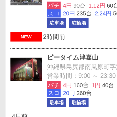
パチ
4円
90台
1.12円
60
スロ
20円
235台
2.24円
駐車場
駐輪場
2時間前
NEW
ピータイム津嘉山
沖縄県島尻郡南風原町字津嘉
営業時間：9:00 ～ 23:30
パチ
4円
160台
1円
40台
スロ
20円
360台
駐車場
駐輪場
4日前