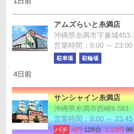
1日前
アムズらいと糸満店
沖縄県糸満市字兼城453-
営業時間：9:00 ～ 23:00
駐車場
駐輪場
4日前
サンシャイン糸満店
沖縄県糸満市西崎6-581
営業時間：9:00 ～ 23:
パチ
4円
128台
1.12円
9