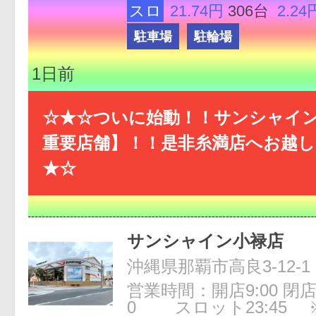
スロ
21.74円
306台
2.24
駐車場
駐輪場
1日前
☆★☆ついに始動！！サンシャイ
重要店舗】！！是非糸満店へお越
★☆
サンシャイン小禄店
沖縄県那覇市高良3-12-1
営業時間：開店9:00 閉店
0 スロット23:45