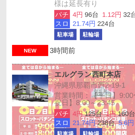
様は延長有り
パチ
4円
96台
1.12円
32
スロ
21.74円
224台
駐車場
駐輪場
3時間前
NEW
エルグラン西町本店
沖縄県那覇市西2-19-1
営業時間：【平日】9:00〜
祝日】8:00～23:45
パチ
4円
125台
1円
160
スロ
21.74円
238台
5.6円
駐車場
駐輪場