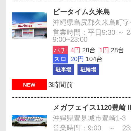
ピータイム久米島
沖縄県島尻郡久米島町字仲泊
営業時間：平日9:30 ～ 2
9:00~23:00
パチ
4円
28台
1円
28台
スロ
20円
104台
駐車場
駐輪場
3時間前
NEW
メガフェイス1120豊崎
沖縄県豊見城市豊崎1-3
営業時間：9:00 ～ 23: