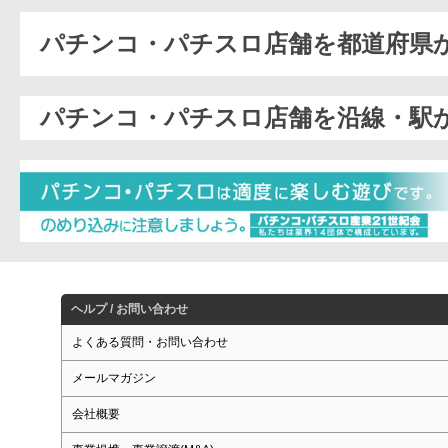
パチンコ・パチスロ店舗を都道府県
パチンコ・パチスロ店舗を沿線・駅
ヘルプ / お問い合わせ
よくある質問・お問い合わせ
メールマガジン
会社概要