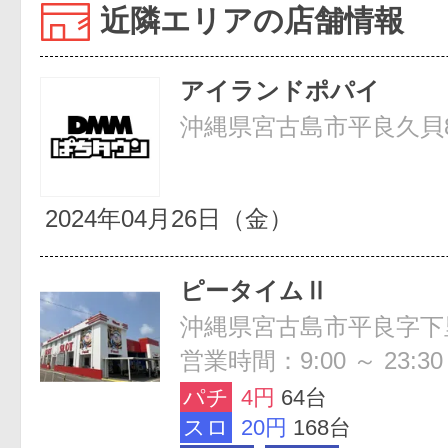
近隣エリアの店舗情報
アイランドポパイ
沖縄県宮古島市平良久貝85
2024年04月26日（金）
ピータイムⅡ
沖縄県宮古島市平良字下里9
営業時間：9:00 ～ 23:30
パチ
4円
64台
スロ
20円
168台