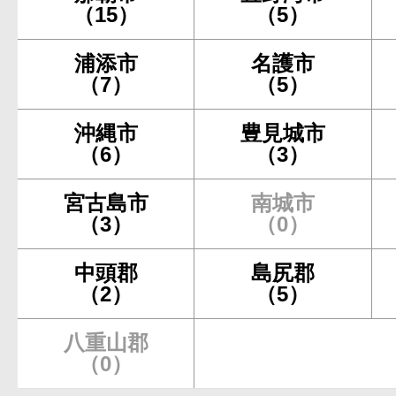
（15）
（5）
浦添市
名護市
（7）
（5）
沖縄市
豊見城市
（6）
（3）
宮古島市
南城市
（3）
（0）
中頭郡
島尻郡
（2）
（5）
八重山郡
（0）