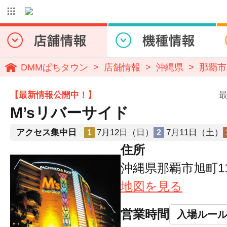
DMMぱちタウン
店舗情報
沖縄県
那覇市
【最新情報公開中！】
最
M’sリバーサイド
アクセス集中日
7月12日（日）
7月11日（土）
1
2
住所
沖縄県那覇市旭町11
地図を見る
営業時間
入場ルー