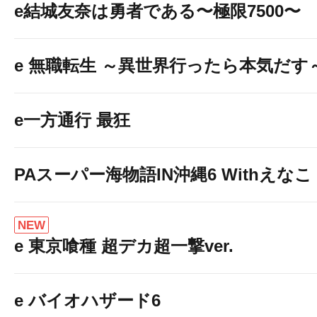
e結城友奈は勇者である〜極限7500〜
e 無職転生 ～異世界行ったら本気だす
e一方通行 最狂
PAスーパー海物語IN沖縄6 Withえなこ
NEW
e 東京喰種 超デカ超一撃ver.
e バイオハザード6