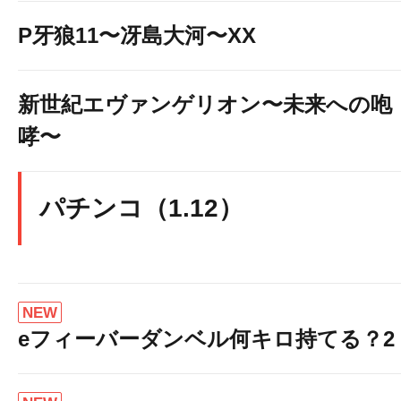
P牙狼11〜冴島大河〜XX
新世紀エヴァンゲリオン〜未来への咆
哮〜
パチンコ（1.12）
NEW
eフィーバーダンベル何キロ持てる？2