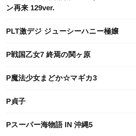
ン再来 129ver.
PLT激デジ ジューシーハニー極嬢
P戦国乙女7 終焉の関ヶ原
P魔法少女まどか☆マギカ3
P貞子
Pスーパー海物語 IN 沖縄5