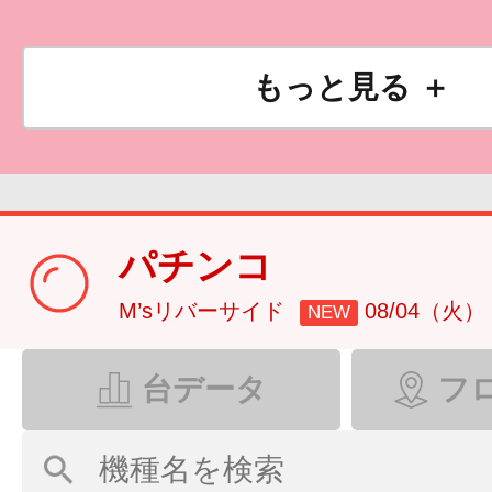
もっと見る ＋
パチンコ
M’sリバーサイド
08/04（火）
NEW
台データ
フ