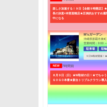
楽しさ加速する！９日【全館９時開店】★
長の決意×本部直轄店★圧倒的おすすめ週
中になる
M’sガーデン
沖縄県那覇市東町1
営業時間：9:00 ～ 
駐車場
駐輪
９日W取材開催！
7時間前
NEW
８月９日（日）★W取材の日！★でちゃう
ＧＯＧＯ本番★新台トリプルクラウン導入