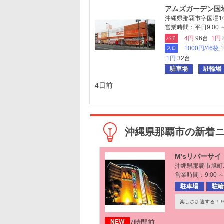
アムズガーデン国
沖縄県那覇市字国場106
営業時間：平日9:00 ～
4円
96台
1円
パチ
1000円/46枚
スロ
1円
32台
駐車場
駐輪場
4日前
沖縄県那覇市の新着
M’sリバーサイ
沖縄県那覇市旭町1
営業時間：9:00 ～ 
駐車場
駐輪
楽しさ加速する！
7時間前
NEW