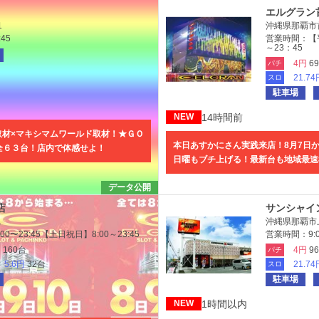
エルグラン
1
沖縄県那覇市首
45
営業時間：【平
～23：45
4円
6
パチ
21.74
スロ
駐車場
14時間前
NEW
取材×マキシマムワールド取材！★ＧＯ
本日あすかにさん実践来店！8月7日
全６３台！店内で体感せよ！
日曜もブチ上げる！最新台も地域最速8
データ公開
店
サンシャイ
1
沖縄県那覇市上
〜23:45【土日祝日】8:00～23:45
営業時間：9:0
円
160台
4円
9
パチ
5.6円
32台
21.74
スロ
駐車場
1時間以内
NEW