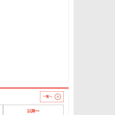
一覧へ
以降〜