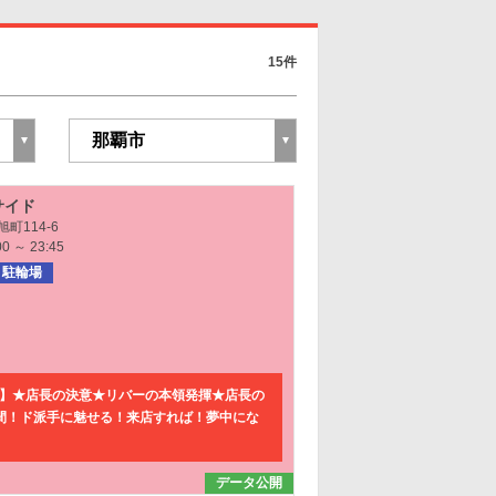
15件
サイド
町114-6
 ～ 23:45
駐輪場
】★店長の決意★リバーの本領発揮★店長の
間！ド派手に魅せる！来店すれば！夢中にな
データ公開