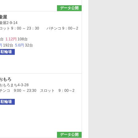
データ公開
壷屋
屋2-9-14
ット 9：00 ～ 23：30 パチンコ 9：00～2
9台
1.12円
108台
円
192台
5.6円
32台
駐輪場
おもろ
もろまち4-3-28
コ 9:00 ～ 23:30 スロット 9：00～2
駐輪場
データ公開