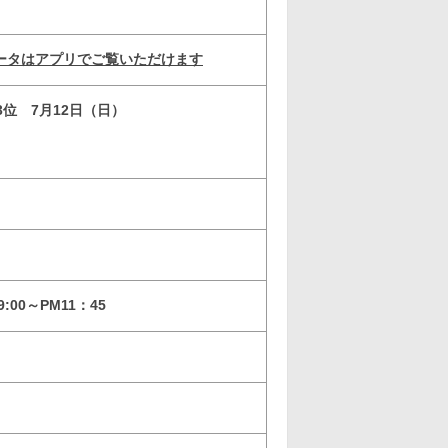
ータはアプリでご覧いただけます
3位 7月12日（日）
:00～PM11：45