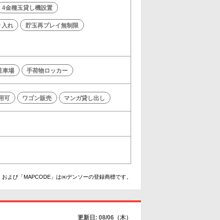
4金種玉貸し機設置
り入れ
貯玉再プレイ無制限
駐車場
手荷物ロッカー
利用可
ワゴン販売
マンガ貸し出し
および「MAPCODE」は㈱デンソーの登録商標です。
更新日: 08/06（木）