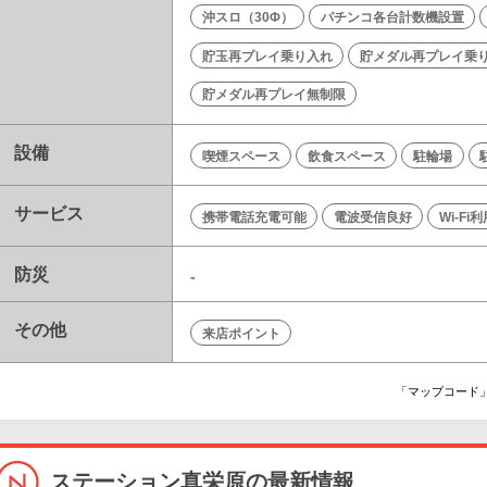
沖スロ（30Φ）
パチンコ各台計数機設置
貯玉再プレイ乗り入れ
貯メダル再プレイ乗
貯メダル再プレイ無制限
設備
喫煙スペース
飲食スペース
駐輪場
サービス
携帯電話充電可能
電波受信良好
Wi-Fi
防災
-
その他
来店ポイント
「マップコード」
ステーション真栄原の最新情報