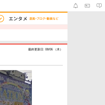
最終更新日: 08/06 （木）