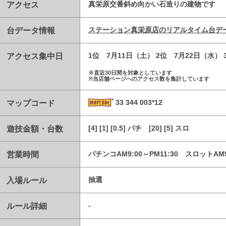
アクセス
真栄原交番斜め向かい石造りの建物です
台データ情報
ステーション真栄原店のリアルタイム台デ
アクセス集中日
1位 7月11日（土） 2位 7月22日（水） 
※直近30日間を対象としています
※当店舗ページへのアクセス数を集計しています
マップコード
33 344 003*12
遊技金額・台数
[4] [1] [0.5] パチ [20] [5] スロ
営業時間
パチンコAM9:00～PM11:30 スロットAM9
入場ルール
抽選
ルール詳細
-