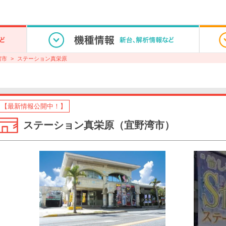
湾市
ステーション真栄原
【最新情報公開中！】
ステーション真栄原（宜野湾市）