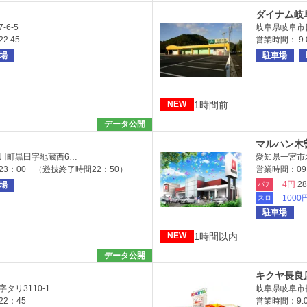
ダイナム岐
6-5
岐阜県岐阜市
2:45
営業時間： 9:0
場
駐車場
1時間前
NEW
データ公開
マルハン木
川町黒田字地蔵西6…
愛知県一宮市
23：00 （遊技終了時間22：50）
営業時間：09:0
4円
2
場
パチ
1000
スロ
駐車場
1時間以内
NEW
データ公開
キクヤ長良
タリ3110-1
岐阜県岐阜市長
22：45
営業時間：9:00