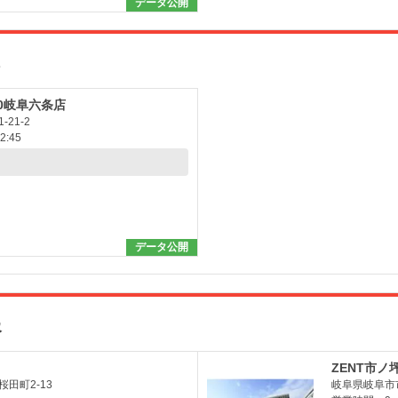
データ公開
ス
00岐阜六条店
21-2
:45
データ公開
報
ZENT市ノ
田町2-13
岐阜県岐阜市市