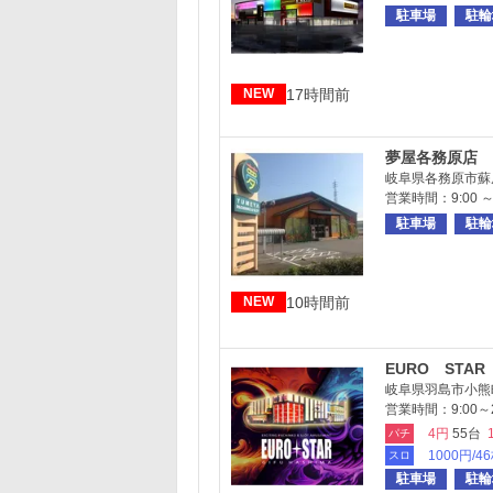
駐車場
駐輪
17時間前
NEW
夢屋各務原店
岐阜県各務原市蘇原
営業時間：9:00 ～ 
駐車場
駐輪
10時間前
NEW
EURO STAR
岐阜県羽島市小熊町
営業時間：9:00～2
4円
55台
パチ
1000円/4
スロ
駐車場
駐輪