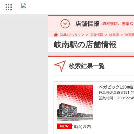
店舗情報
岐阜県
岐南
DMMぱちタウン
岐南駅の店舗情報
検索結果一覧
ベガビック1200
岐阜県岐阜市東鶉1-21
営業時間：9:00~22:4
1時間以内
NEW