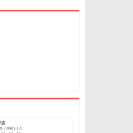
坪店
ノ坪町1-1-1