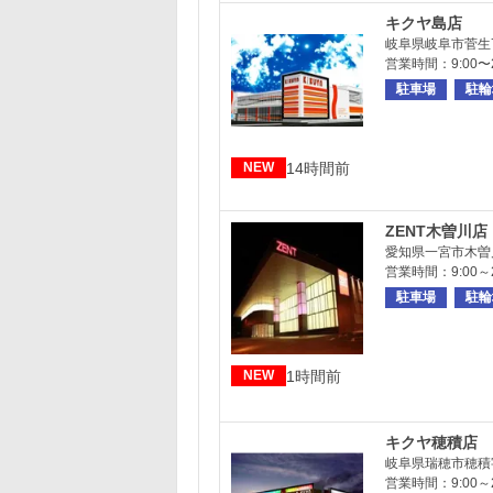
キクヤ島店
岐阜県岐阜市菅生7-
営業時間：9:00〜2
駐車場
駐輪
14時間前
NEW
ZENT木曽川店
愛知県一宮市木曽
営業時間：9:00～
駐車場
駐輪
1時間前
NEW
キクヤ穂積店
岐阜県瑞穂市穂積字
営業時間：9:00～