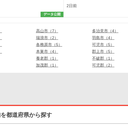
2日前
データ公開
）
高山市（7）
多治見市（4）
）
瑞浪市（2）
羽島市（4）
）
各務原市（5）
可児市（5）
）
本巣市（4）
郡上市（5）
）
養老郡（1）
不破郡（1）
）
加茂郡（1）
可児郡（2）
舗を都道府県から探す