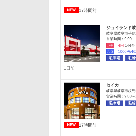
17時間前
NEW
ジョイランド岐
岐阜県岐阜市芋島2-
営業時間：9:00 ～
4円
144台
パチ
1000円/4
スロ
駐車場
駐輪
1日前
セイカ
岐阜県岐阜市鏡島精華
営業時間：9:00～2
駐車場
駐輪
17時間前
NEW