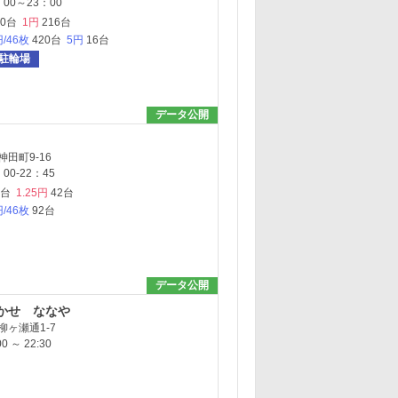
00～23：00
60台
1円
216台
円/46枚
420台
5円
16台
駐輪場
データ公開
田町9-16
0-22：45
0台
1.25円
42台
円/46枚
92台
データ公開
かせ ななや
ヶ瀬通1-7
 ～ 22:30