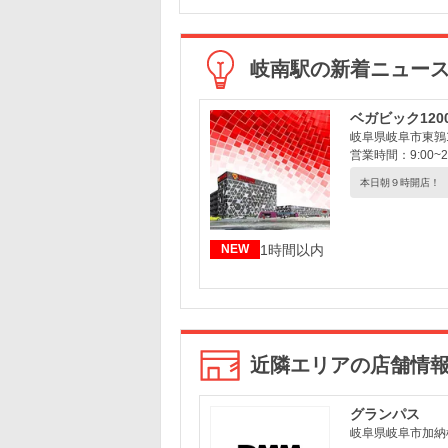
岐南駅の新着ニュー
ベガビック12
岐阜県岐阜市東鶉1-
営業時間：9:00~22
本日朝９時開店！
1時間以内
NEW
近隣エリアの店舗情
グランパス
岐阜県岐阜市加納桜