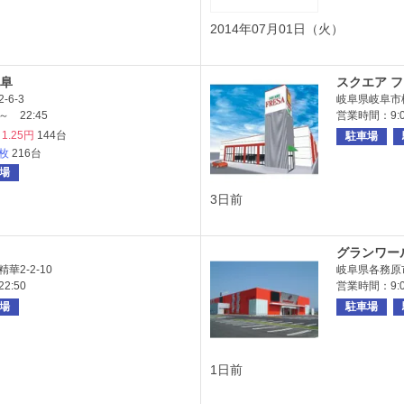
2014年07月01日（火）
阜
スクエア 
6-3
岐阜県岐阜市柳
 22:45
営業時間：9:00
1.25円
144台
駐車場
6枚
216台
場
3日前
グランワー
2-2-10
岐阜県各務原市
2:50
営業時間：9:0
場
駐車場
1日前