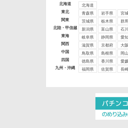
北海道
北海道
東北
青森県
岩手県
宮
関東
茨城県
栃木県
群
北陸・甲信越
新潟県
富山県
石
東海
岐阜県
静岡県
愛
関西
滋賀県
京都府
大
中国
鳥取県
島根県
岡
四国
徳島県
香川県
愛
九州・沖縄
福岡県
佐賀県
長