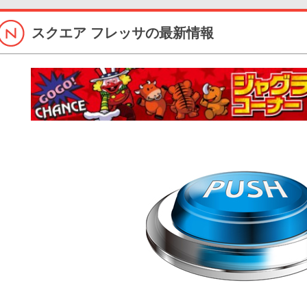
スクエア フレッサの最新情報