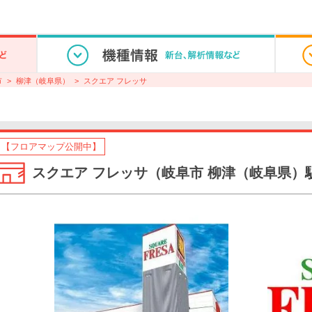
市
柳津（岐阜県）
スクエア フレッサ
【フロアマップ公開中】
スクエア フレッサ（岐阜市 柳津（岐阜県）