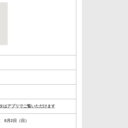
ータはアプリでご覧いただけます
位 8月2日（日）