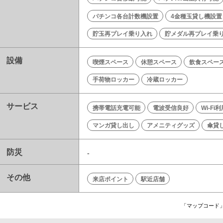
パチンコ各台計数機設置
4金種玉貸し機設置
貯玉再プレイ乗り入れ
貯メダル再プレイ乗
設備
喫煙スペース
休憩スペース
飲食スペー
手荷物ロッカー
冷蔵ロッカー
サービス
携帯電話充電可能
電波受信良好
Wi-Fi
マンガ貸し出し
アメニティグッズ
傘貸
防災
-
その他
来店ポイント
駅近店舗
「マップコード」