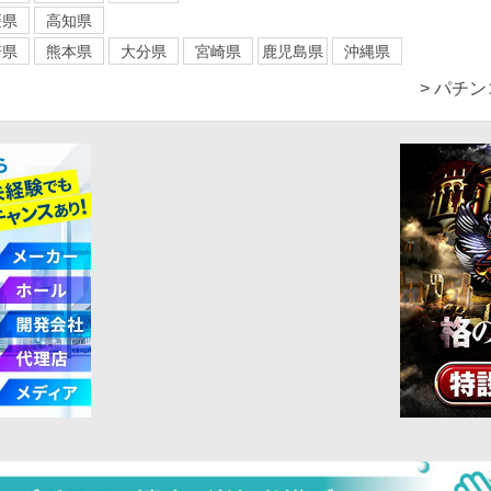
媛県
高知県
崎県
熊本県
大分県
宮崎県
鹿児島県
沖縄県
> パチ