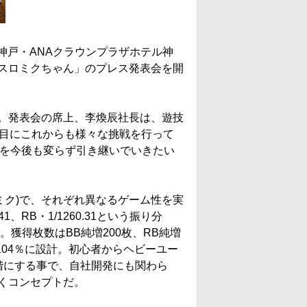
、神戸・ANAクラウンプラザホテル神
スロミクちゃん」のプレス発表会を開
。発表会の席上、李煥辰社長は、遊技
節目にこれからも様々な挑戦を行って
Aを今後も変らず引き継いでいきたい
＝ミク)で、それぞれ異なるゲーム性を実
、RB・1/1260.31という振り分
した。獲得枚数はBB純増200枚、RB純増
104％に設計。初心者からヘビーユー
階にする事で、自社開発にも関わら
くコンセプトだ。