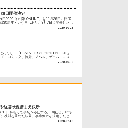
月28日開催決定
2020-冬の陣-ONLINE」を11月28日に開催
載30周年という事もあり、8月7日に開催した
20-冬の陣
2020-10-28
たり、「C3AFA TOKYO 2020 ON-LINE」
ニメ、コミック、特撮、ノベル、ゲーム、コスプ
集まった日本最大
2020-10-19
境や経営状況踏まえ決断
月31日をもって事業を停止する。 同社は、昨今
重に検討を重ねた結果、事業停止を決定したとし
り最小限にとどめられるよう、最後まで対応に努
2026-07-28