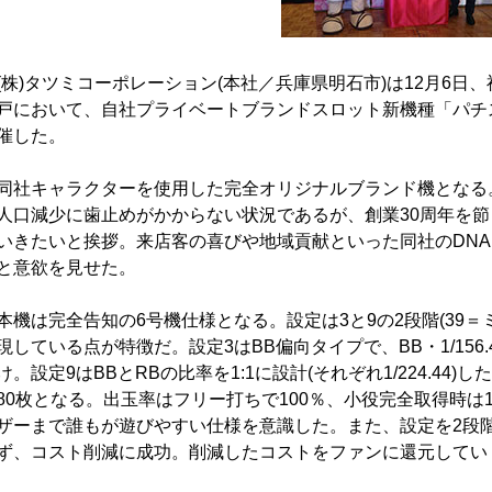
(株)タツミコーポレーション(本社／兵庫県明石市)は12月6日
戸において、自社プライベートブランドスロット新機種「パチ
催した。
同社キャラクターを使用した完全オリジナルブランド機となる
人口減少に歯止めがかからない状況であるが、創業30周年を
いきたいと挨拶。来店客の喜びや地域貢献といった同社のDN
と意欲を見せた。
本機は完全告知の6号機仕様となる。設定は3と9の2段階(39
現している点が特徴だ。設定3はBB偏向タイプで、BB・1/156.41
け。設定9はBBとRBの比率を1:1に設計(それぞれ1/224.44)
80枚となる。出玉率はフリー打ちで100％、小役完全取得時は
ザーまで誰もが遊びやすい仕様を意識した。また、設定を2段
ず、コスト削減に成功。削減したコストをファンに還元してい