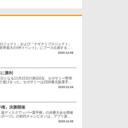
プロジェクト」および「ナギナミプロジェクト」
ket5(世界最大のVRイベント)」にブース出展すると
から、新章ア
2020-12-08
車に勝利
日となる11月22日の第2試合、セガサミー野球
アで逃げきった。セガサミーは2回8番北阪選手
き、そのまま逃げ切った。昨年準Vの
2020-11-24
手権」決勝開催
て、「超ディスクアッパー選手権」の決勝大会を開催
ピースポーツ)』の初代チャンピオンは、アプリ参加
った決勝大会。マコトさん(パ
2020-11-09