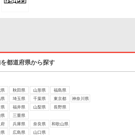
設を活用し、パチンコホールから新たなアミューズメント業態
舗を都道府県から探す
城県
秋田県
山形県
福島県
馬県
埼玉県
千葉県
東京都
神奈川県
川県
福井県
山梨県
長野県
知県
三重県
阪府
兵庫県
奈良県
和歌山県
山県
広島県
山口県