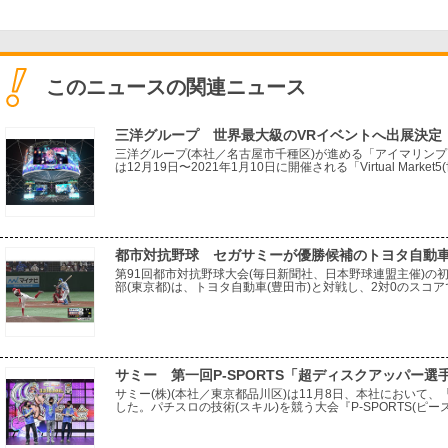
このニュースの関連ニュース
三洋グループ 世界最大級のVRイベントへ出展決定
三洋グループ(本社／名古屋市千種区)が進める「アイマリン
は12月19日〜2021年1月10日に開催される「Virtual Mar
発表。開催期間中には、アイマリンプロジェクト公式Twitter
都市対抗野球 セガサミーが優勝候補のトヨタ自動
第91回都市対抗野球大会(毎日新聞社、日本野球連盟主催)の初
部(東京都)は、トヨタ自動車(豊田市)と対戦し、2対0のスコ
が、大会第1号となるツーランホームランで先制、継投策が効
サミー 第一回P-SPORTS「超ディスクアッパー選
サミー(株)(本社／東京都品川区)は11月8日、本社におい
した。パチスロの技術(スキル)を競う大会『P-SPORTS(
の「よしお」氏が高得点連発で征した。午後9時30分から始ま