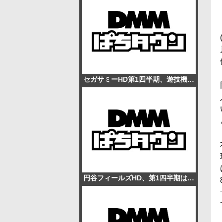
セガサミーHD第1四半期、遊技機事業が黒字転換 売上高58.5％増、経常利益28.5億円
円谷フィールズHD、第1四半期は売上高437億円 遊技機6.7万台販売、通期予想を上方修正