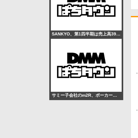
SANKYO、第1四半期は売上高39％減の335億円 パチンコ5万台、パチスロ1.6万台を販売
サミー子会社のm2R、ポーカースポット「m HOLD’EM 西宮」を8月12日オープン