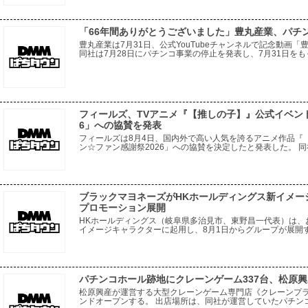
「66年間ありがとうございました」豊丸産業、パチ
豊丸産業は7月31日、公式YouTubeチャンネルで記念動画
同社は7月28日にパチンコ事業の停止を発表し、7月31日をも
から現在に至るまでの同社の歩みを振り返る内容。一般電役を
フィールズ、TVアニメ『【推しの子】』公式イベン
6」への協賛を発表
フィールズは8月4日、国内外で高い人気を誇るアニメ作品『
ン☆ファン感謝祭2026」への協賛を決定したと発表した。 
種トーキョーグール』をはじめとする多彩な人気IPにおいて
ブラックマヨネーズがHKホールディングス新イメージ
プロモーション展開
HKホールディングス（岐阜県多治見市、東野昌一代表）は、
イメージキャラクターに起用し、8月1日からグループが展開する「
55店舗でプロモーションを開始する。 今回の起用は、幅広
パチンコホール跡地にクレーンゲーム337台、松原
松原興産が運営する大型クレーンゲーム専門店《クレーンプラ
ンドオープンする。 出店場所は、同社が運営していたパチンコ