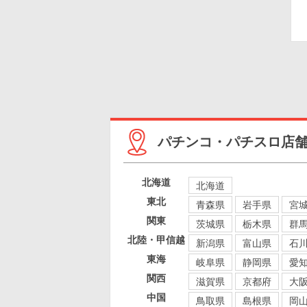
パチンコ・パチスロ店
北海道
北海道
東北
青森県
岩手県
宮
関東
茨城県
栃木県
群
北陸・甲信越
新潟県
富山県
石
東海
岐阜県
静岡県
愛
関西
滋賀県
京都府
大
中国
鳥取県
島根県
岡