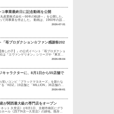
ンコ事業最終日に記念動画を公開
「豊丸産業株式会社～66年の軌跡～」を公開した。
って同事業を停止した。 動画は、1960年の設立
代表する1996年発売の『ナ
2026-07-31
ト「苺プロダクション☆ファン感謝祭202
【推しの子】』の公式イベント「苺プロダクショ
同社は『エヴァンゲリオン』シリーズや『東京喰
、作品の魅力を最大限に生かした遊技機化や商
2026-08-04
キャラクターに、8月1日から55店舗で
お笑いコンビ「ブラックマヨネーズ」を新たな
KEIZ」19店舗と「MILLION」36店舗の計
い世代から支持を集めるブラックマ
2026-08-01
興産が関西最大級の専門店をオープン
ネット 久世店》が8月1日、京都市南区にグラ
ホール《ZETTA京一久世店》の跡地。既存施