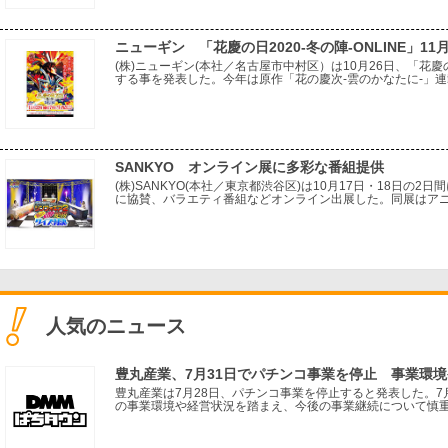
ニューギン 「花慶の日2020-冬の陣-ONLINE」11
(株)ニューギン(本社／名古屋市中村区）は10月26日、「花慶の日
する事を発表した。今年は原作「花の慶次-雲のかなたに-」連
「花慶の日2020-夏の陣-ONLINE」のみならず、「花慶の日20
SANKYO オンライン展に多彩な番組提供
(株)SANKYO(本社／東京都渋谷区)は10月17日・18日の2日間にわ
に協賛、バラエティ番組などオンライン出展した。同展はア
レ、フィギュア、模型など、ありとあらゆるホビーが一堂に
人気のニュース
豊丸産業、7月31日でパチンコ事業を停止 事業環
豊丸産業は7月28日、パチンコ事業を停止すると発表した。7
の事業環境や経営状況を踏まえ、今後の事業継続について慎
ている。取引先に対しては、事業停止による影響をできる限