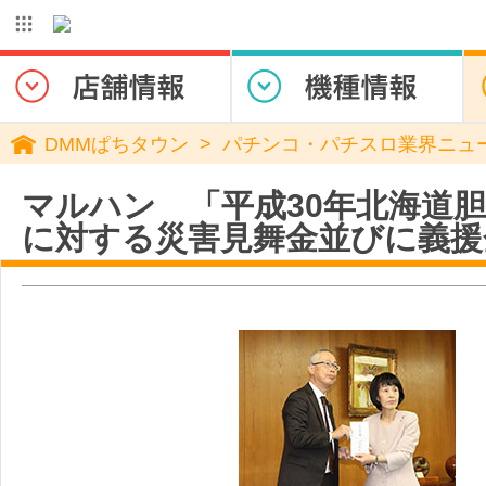
DMMぱちタウン
パチンコ・パチスロ業界ニュ
マルハン 「平成30年北海道
に対する災害見舞金並びに義援