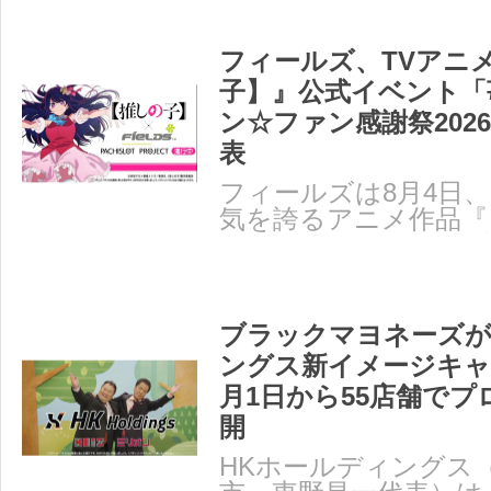
フィールズ、TVアニ
子】』公式イベント「
ン☆ファン感謝祭202
表
フィールズは8月4日
気を誇るアニメ作品『
の公式イベント「苺プ
ブラックマヨネーズが
ングス新イメージキャ
月1日から55店舗で
開
HKホールディングス