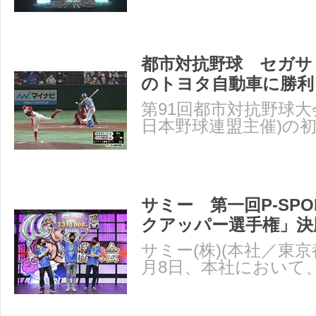
ト」および「ナギナ
ト」
都市対抗野球 セガサ
のトヨタ自動車に勝利
第91回都市対抗野球大
日本野球連盟主催)の初
2日の第2試合、セガ
サミー 第一回P-SP
クアッパー選手権」決
サミー(株)(本社／東京
月8日、本社において
アッパー選手権」の決