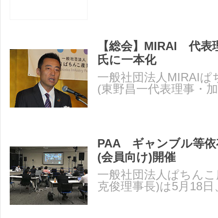
【総会】MIRAI 代
氏に一本化
一般社団法人MIRAI
(東野昌一代表理事・
事)は5月19日、神奈川
PAA ギャンブル等
(会員向け)開催
一般社団法人ぱちんこ
克俊理事長)は5月18
併用した「ギャンブル