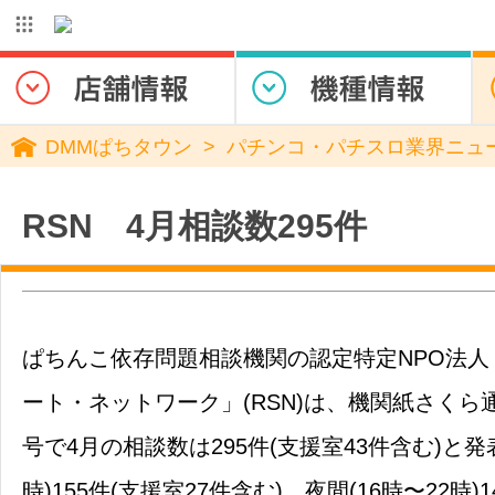
DMMぱちタウン
パチンコ・パチスロ業界ニュ
RSN 4月相談数295件
ぱちんこ依存問題相談機関の認定特定NPO法人
ート・ネットワーク」(RSN)は、機関紙さくら通信
号で4月の相談数は295件(支援室43件含む)と発表
時)155件(支援室27件含む)、夜間(16時〜22時)1