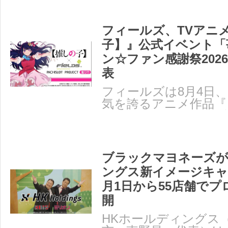
フィールズ、TVアニ
子】』公式イベント「
ン☆ファン感謝祭202
表
フィールズは8月4日
気を誇るアニメ作品『
の公式イベント「苺プ
ブラックマヨネーズが
ングス新イメージキャ
月1日から55店舗で
開
HKホールディングス