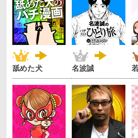
舐めた犬
名波誠