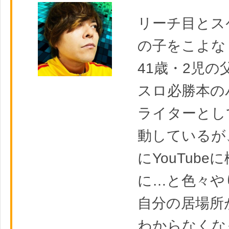
リーチ目とス
の子をこよな
41歳・2児の
スロ必勝本の
ライターとし
動しているが
にYouTube
に…と色々や
自分の居場所
わからなくな