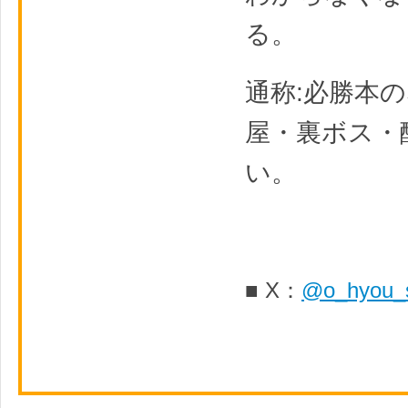
る。
通称:必勝本
屋・裏ボス・
い。
■ X：
@o_hyou_