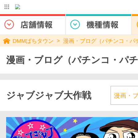
DMMぱちタウン
漫画・ブログ（パチンコ・パ
漫画・ブログ（パチンコ・パ
ジャブジャブ大作戦
漫画・