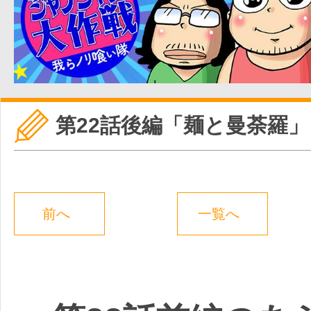
第22話後編「麺と曼荼羅」
前へ
一覧へ