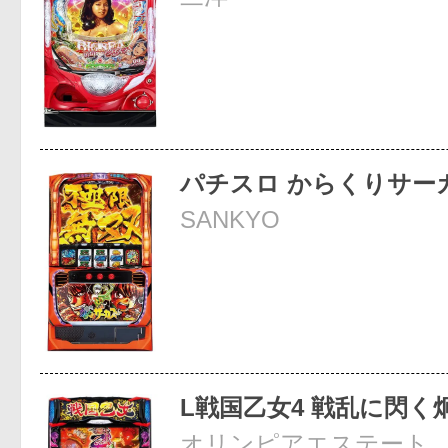
パチスロ からくりサー
SANKYO
L戦国乙女4 戦乱に閃く
オリンピアエステート