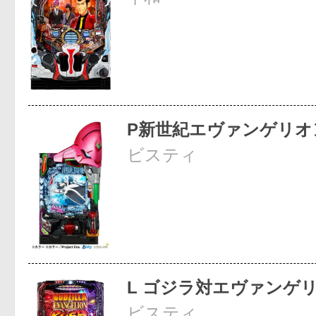
P新世紀エヴァンゲリオ
ビスティ
L ゴジラ対エヴァンゲ
ビスティ