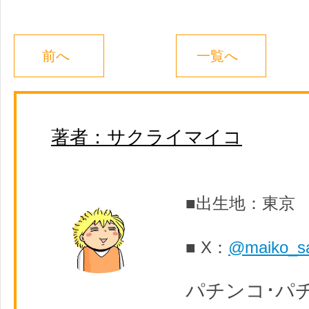
前へ
一覧へ
著者：サクライマイコ
■出生地：東京
■ X：
@maiko_sa
パチンコ･パ