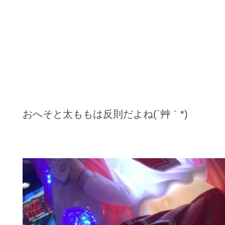
おへそと太ももは反則だよね(´艸｀*)