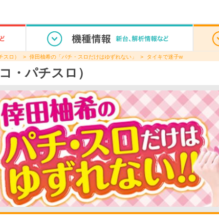
チスロ）
倖田柚希の「パチ・スロだけはゆずれない」
タイキで迷子w
コ・パチスロ）