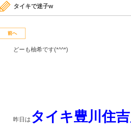
タイキで迷子w
前へ
どーも柚希です(*^^*)
タイキ豊川住吉
昨日は