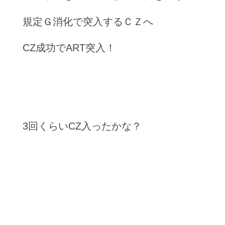
規定Ｇ消化で突入するＣＺへ
CZ成功でART突入！
3回くらいCZ入ったかな？