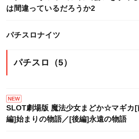
は間違っているだろうか2
パチスロナイツ
パチスロ（5）
NEW
SLOT劇場版 魔法少女まどか☆マギカ[
編]始まりの物語／[後編]永遠の物語