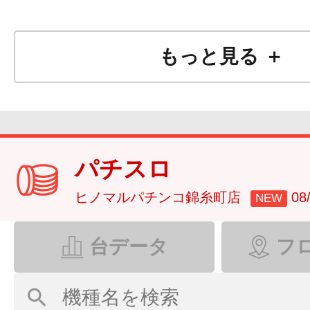
もっと見る ＋
パチスロ
ヒノマルパチンコ錦糸町店
0
NEW
台データ
フ