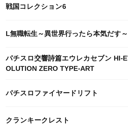
戦国コレクション6
L無職転生～異世界行ったら本気だす～
パチスロ交響詩篇エウレカセブン HI-E
OLUTION ZERO TYPE-ART
パチスロファイヤードリフト
クランキークレスト