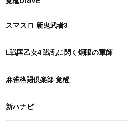
覚醒DRIVE
スマスロ 新鬼武者3
L戦国乙女4 戦乱に閃く炯眼の軍師
麻雀格闘倶楽部 覚醒
新ハナビ