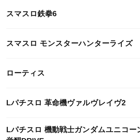
スマスロ鉄拳6
スマスロ モンスターハンターライズ
ローティス
Lパチスロ 革命機ヴァルヴレイヴ2
Lパチスロ 機動戦士ガンダムユニコー