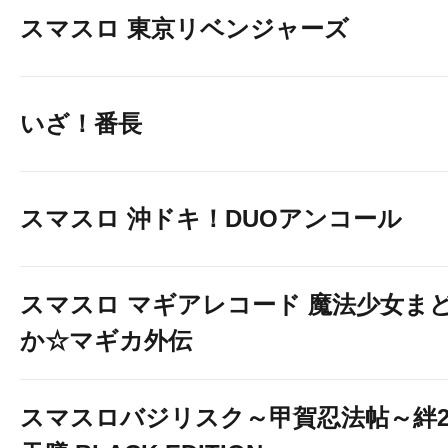
スマスロ 東京リベンジャーズ
いざ！番長
スマスロ 沖ドキ！DUOアンコール
スマスロ マギアレコード 魔法少女ま
か☆マギカ外伝
スマスロバジリスク～甲賀忍法帖～絆