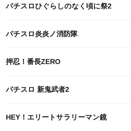
パチスロひぐらしのなく頃に祭2
パチスロ炎炎ノ消防隊
押忍！番長ZERO
パチスロ 新鬼武者2
HEY！エリートサラリーマン鏡