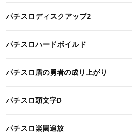
パチスロディスクアップ2
パチスロハードボイルド
パチスロ盾の勇者の成り上がり
パチスロ頭文字D
パチスロ楽園追放