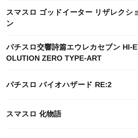
スマスロ ゴッドイーター リザレクシ
ン
パチスロ交響詩篇エウレカセブン HI-E
OLUTION ZERO TYPE-ART
パチスロ バイオハザード RE:2
スマスロ 化物語