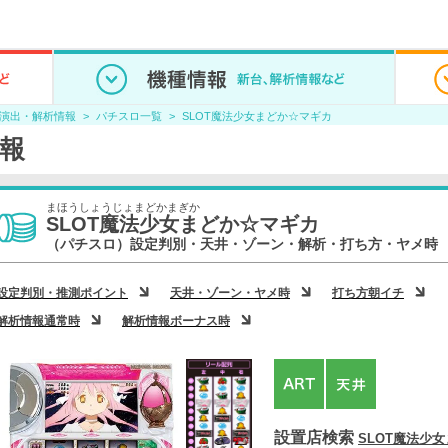
/演出・解析情報
パチスロ一覧
SLOT魔法少女まどか☆マギカ
情報
まほうしょうじょまどかまぎか
SLOT魔法少女まどか☆マギカ
（パチスロ）設定判別・天井・ゾーン・解析・打ち方・ヤメ時
設定判別・推測ポイント
天井・ゾーン・ヤメ時
打ち方朝イチ
解析情報通常時
解析情報ボーナス時
設置店検索
SLOT魔法少