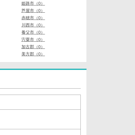
姫路市（0）
芦屋市（0）
赤穂市（0）
川西市（0）
養父市（0）
宍粟市（0）
加古郡（0）
美方郡（0）