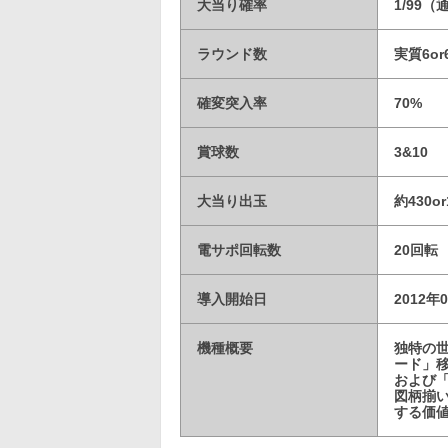
大当り確率
1/99（
ラウンド数
実質6or
確変突入率
70%
賞球数
3&10
大当り出玉
約430or
電サポ回転数
20回転
導入開始日
2012年
機種概要
独特の
ード」
および
図柄揃
する価