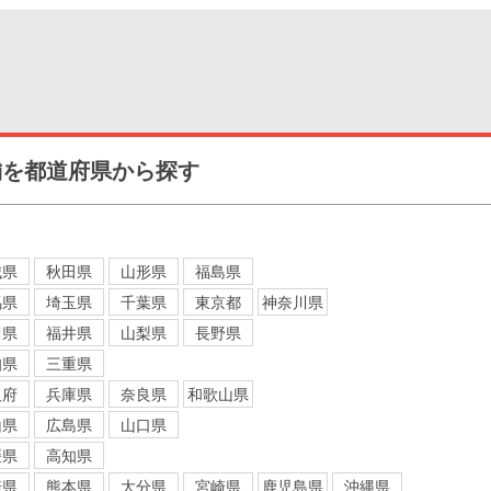
舗を都道府県から探す
城県
秋田県
山形県
福島県
馬県
埼玉県
千葉県
東京都
神奈川県
川県
福井県
山梨県
長野県
知県
三重県
阪府
兵庫県
奈良県
和歌山県
山県
広島県
山口県
媛県
高知県
崎県
熊本県
大分県
宮崎県
鹿児島県
沖縄県