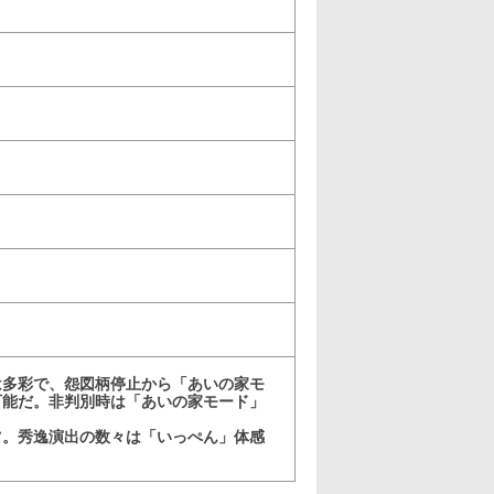
は多彩で、怨図柄停止から「あいの家モ
可能だ。非判別時は「あいの家モード」
ツ。秀逸演出の数々は「いっぺん」体感