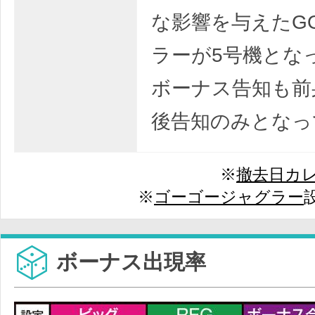
な影響を与えたG
ラーが5号機とな
ボーナス告知も前
後告知のみとなっ
※
撤去日カ
※
ゴーゴージャグラー
ボーナス出現率