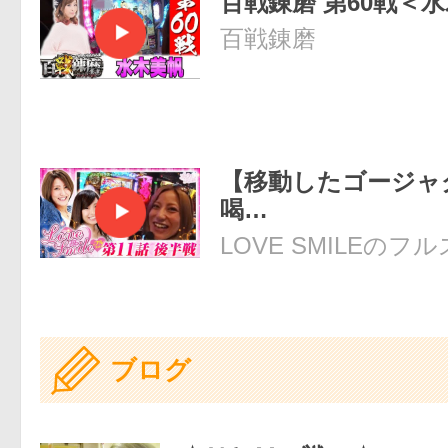
百戦錬磨 第60戦＜
百戦錬磨
【移動したゴージャ
喝…
LOVE SMILEのフ
ブログ