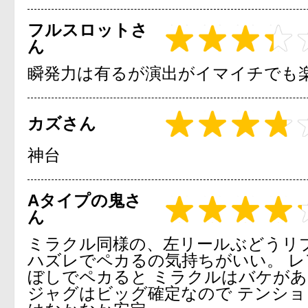
フルスロットさ
ん
瞬発力は有るが演出がイマイチでも
カズさん
神台
Aタイプの鬼さ
ん
ミラクル同様の、左リールぶどうリプ
ハズレでペカるの気持ちがいい。 
ぼしでペカると ミラクルはバケがあ
ジャグはビッグ確定なので テンショ