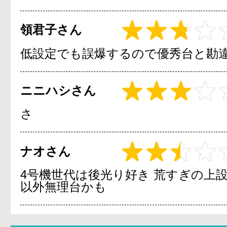
領君子さん
低設定でも誤爆するので優秀台と勘
ニニハシさん
さ
ナオさん
4号機世代は後光り好き 荒すぎの上設
以外無理台かも