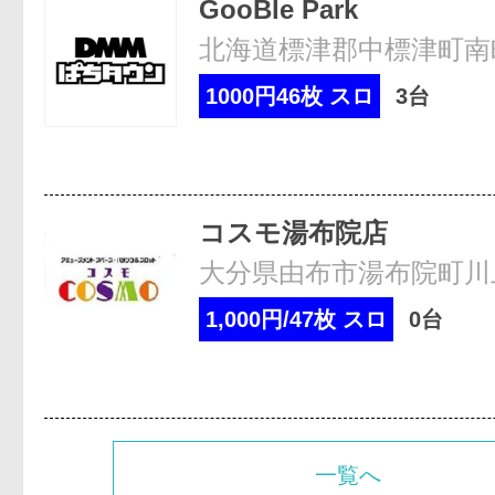
GooBle Park
北海道標津郡中標津町南町
1000円46枚 スロ
3台
コスモ湯布院店
大分県由布市湯布院町川上
1,000円/47枚 スロ
0台
一覧へ