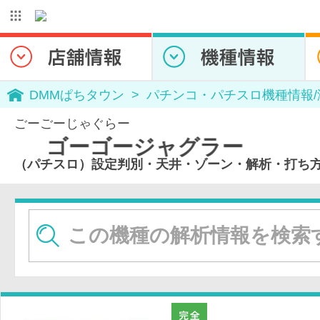
DMMぱちタウン
パチンコ・パチスロ機種情報
ごーごーじゃぐらー
ジャグラー
（パチスロ）設定判別・天井・ゾーン・解析・打ち