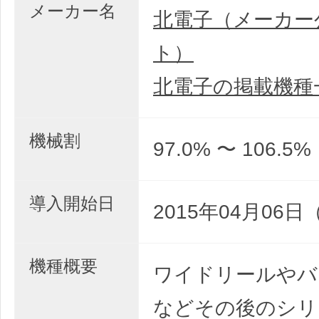
メーカー名
北電子（メーカー
ト）
北電子の掲載機種
機械割
97.0% 〜 106.5%
導入開始日
2015年04月06日
機種概要
ワイドリールやバ
などその後のシリ