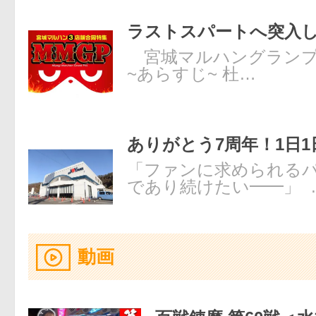
ラストスパートへ突入し
宮城マルハングランプ
~あらすじ~ 杜…
ありがとう7周年！1日1
「ファンに求められる
であり続けたい━━」 
動画