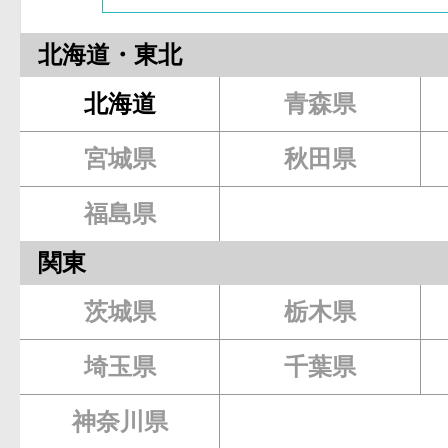
北海道・東北
北海道
青森県
宮城県
秋田県
福島県
関東
茨城県
栃木県
埼玉県
千葉県
神奈川県