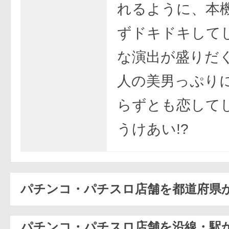
れるように、本
ずドキドキして
な演出が盛りだ
人の美男っぷり
らずとも恋して
うけあい!?
パチンコ・パチスロ店舗を都道府県
パチンコ・パチスロ店舗を沿線・駅