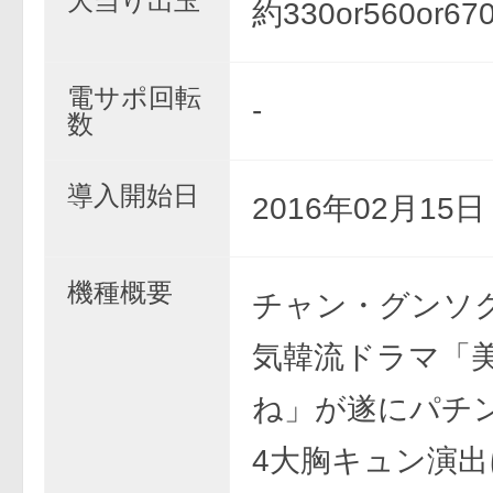
大当り出玉
約330or560or67
電サポ回転
-
数
導入開始日
2016年02月15
機種概要
チャン・グンソ
気韓流ドラマ「
ね」が遂にパチ
4大胸キュン演