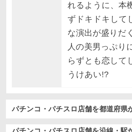
れるように、本
ずドキドキして
な演出が盛りだ
人の美男っぷり
らずとも恋して
うけあい!?
パチンコ・パチスロ店舗を都道府県
パチンコ・パチスロ店舗を沿線・駅