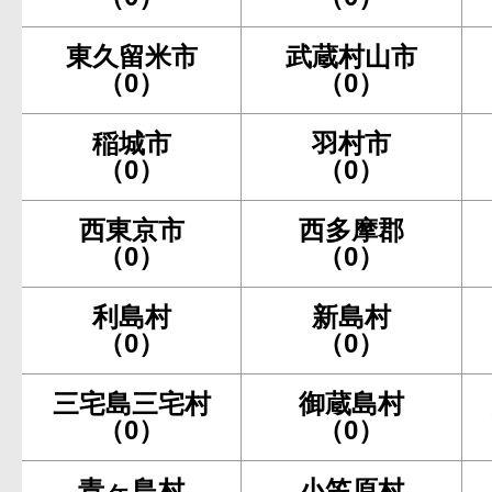
東久留米市
武蔵村山市
（0）
（0）
稲城市
羽村市
（0）
（0）
西東京市
西多摩郡
（0）
（0）
利島村
新島村
（0）
（0）
三宅島三宅村
御蔵島村
（0）
（0）
青ヶ島村
小笠原村