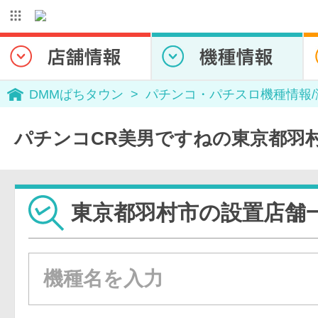
DMMぱちタウン
パチンコ・パチスロ機種情報
パチンコCR美男ですねの東京都羽
東京都羽村市の設置店舗