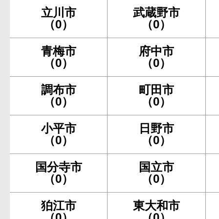
立川市
武蔵野市
（0）
（0）
青梅市
府中市
（0）
（0）
調布市
町田市
（0）
（0）
小平市
日野市
（0）
（0）
国分寺市
国立市
（0）
（0）
狛江市
東大和市
（0）
（0）