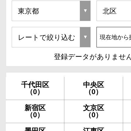
現在地から
登録データがありませ
千代田区
中央区
（0）
（0）
新宿区
文京区
（0）
（0）
墨田区
江東区