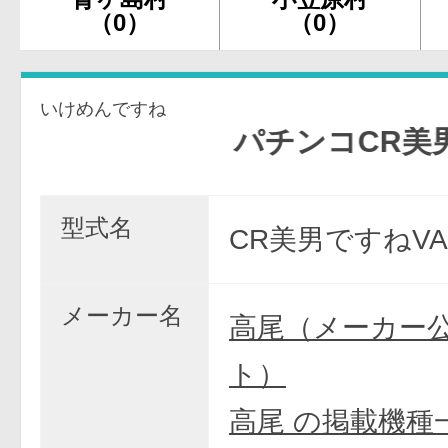
（0）
（0）
いけめんですね
パチンコCR美男です
型式名
CR美男ですねVA
メーカー名
高尾（メーカー
ト）
高尾 の掲載機種