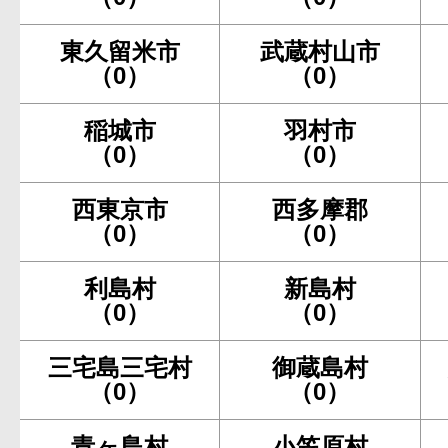
東久留米市
武蔵村山市
（0）
（0）
稲城市
羽村市
（0）
（0）
西東京市
西多摩郡
（0）
（0）
利島村
新島村
（0）
（0）
三宅島三宅村
御蔵島村
（0）
（0）
青ヶ島村
小笠原村