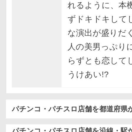
れるように、本
ずドキドキして
な演出が盛りだ
人の美男っぷり
らずとも恋して
うけあい!?
パチンコ・パチスロ店舗を都道府県
パチンコ・パチスロ店舗を沿線・駅