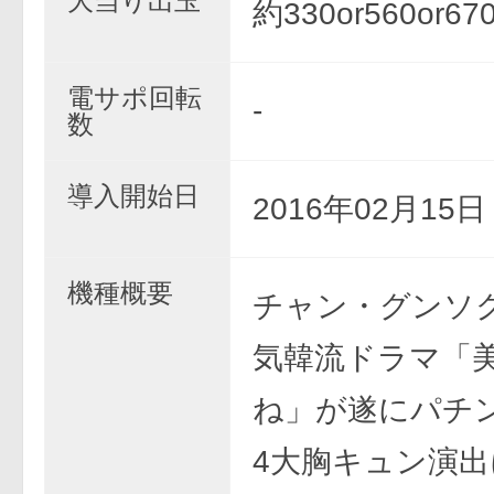
大当り出玉
約330or560or67
電サポ回転
-
数
導入開始日
2016年02月15
機種概要
チャン・グンソ
気韓流ドラマ「
ね」が遂にパチ
4大胸キュン演