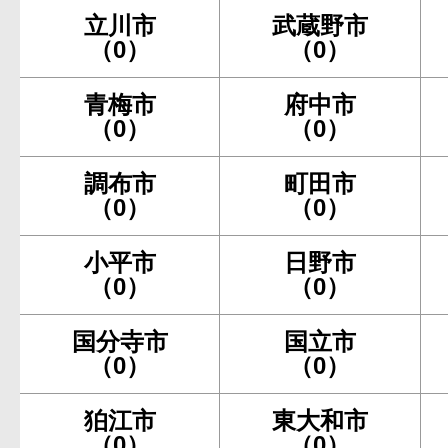
立川市
武蔵野市
（0）
（0）
青梅市
府中市
（0）
（0）
調布市
町田市
（0）
（0）
小平市
日野市
（0）
（0）
国分寺市
国立市
（0）
（0）
狛江市
東大和市
（0）
（0）