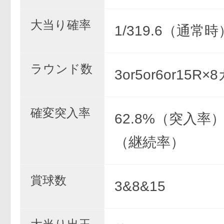
大当り確率
1/319.6（通常時
ラウンド数
3or5or6or15R
確変突入率
62.8%（突入率）
（継続率）
賞球数
3&8&15