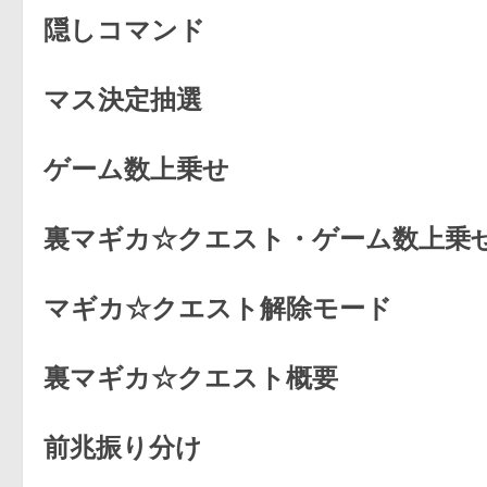
隠しコマンド
マス決定抽選
ゲーム数上乗せ
裏マギカ☆クエスト・ゲーム数上乗
マギカ☆クエスト解除モード
裏マギカ☆クエスト概要
前兆振り分け