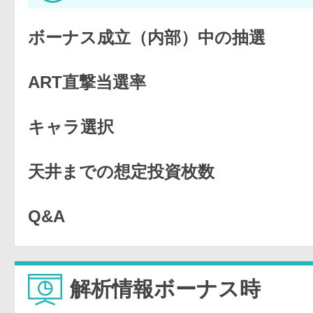
ボーナス成立（内部）中の抽選
ART直撃当選率
キャラ選択
天井までの想定投資枚数
Q&A
解析情報ボーナス時