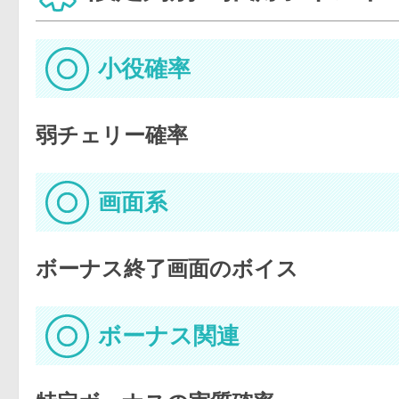
小役確率
弱チェリー確率
画面系
ボーナス終了画面のボイス
ボーナス関連