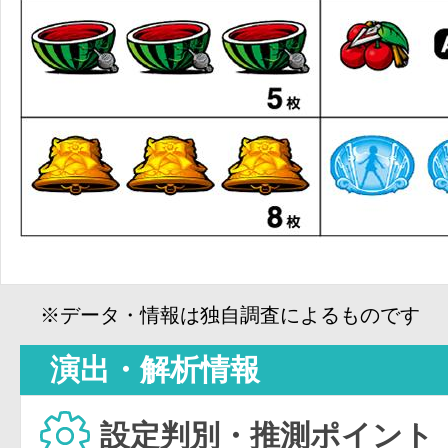
※データ・情報は独自調査によるものです
演出・解析情報
設定判別・推測ポイント