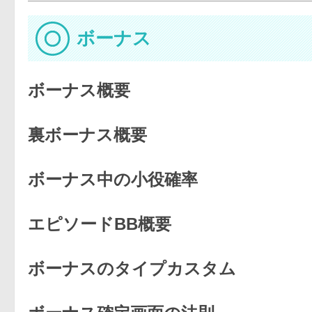
ボーナス
ボーナス概要
裏ボーナス概要
ボーナス中の小役確率
エピソードBB概要
ボーナスのタイプカスタム