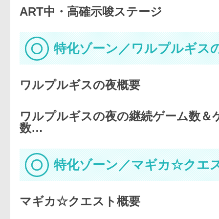
ART中・高確示唆ステージ
特化ゾーン／ワルプルギス
ワルプルギスの夜概要
ワルプルギスの夜の継続ゲーム数＆
数…
特化ゾーン／マギカ☆クエ
マギカ☆クエスト概要