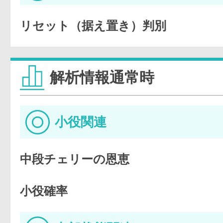
リセット（据え置き）判別
解析情報通常時
小役関連
中段チェリーの恩恵
小役確率